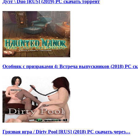
Дуэт \ Duo [RUS] (2019) PC скачать торрент
Особняк с призраками 4: Встреча выпускников (2018) PC ск
Грязная игра / Dirty Pool [RUS] (2018) PC скачать через…