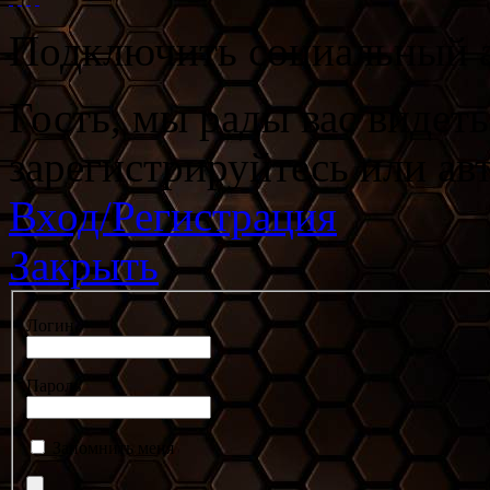
Подключить социальный а
Гость, мы рады вас видет
зарегистрируйтесь или ав
Вход/Регистрация
Закрыть
Логин
Пароль
Запомнить меня