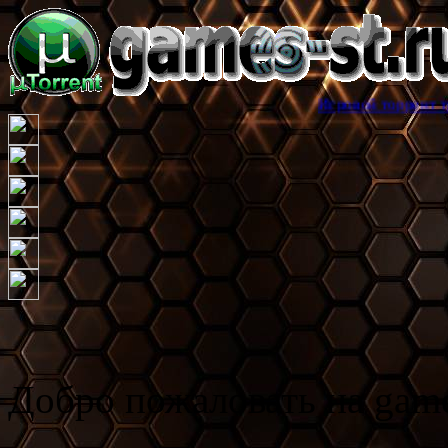
Игровой торрент трекер games-st
Добро пожаловать на game