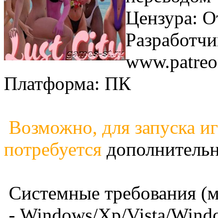
Цензура: О
Разработчи
www.patre
Платформа: ПК
Возможно, для запуска и
потребуется
дополнитель
Системные требования (
- Windows/Xp/Vista/Wind