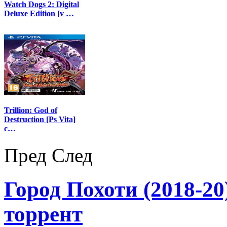
Watch Dogs 2: Digital
Deluxe Edition [v …
Trillion: God of
Destruction [Ps Vita]
с…
Пред
След
Город Похоти (2018-20)
торрент