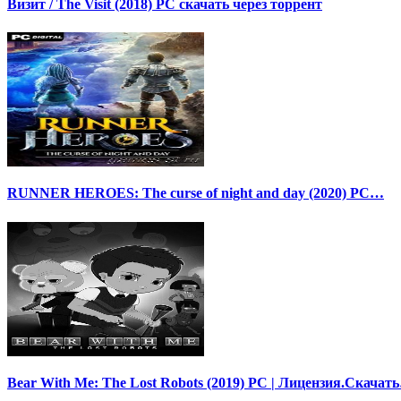
Визит / The Visit (2018) PC скачать через торрент
RUNNER HEROES: The curse of night and day (2020) PC…
Bear With Me: The Lost Robots (2019) PC | Лицензия.Скачат