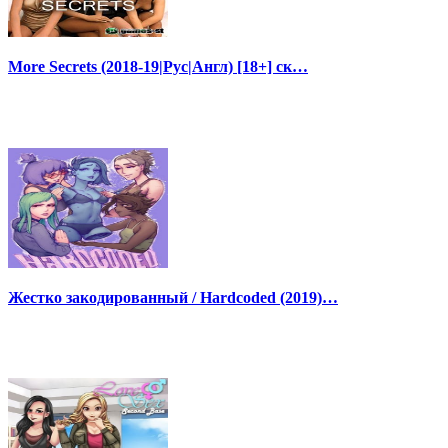
More Secrets (2018-19|Рус|Англ) [18+] ск…
Жестко закодированный / Hardcoded (2019)…