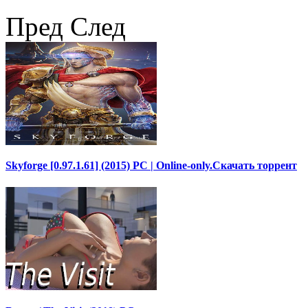
Пред
След
Skyforge [0.97.1.61] (2015) PC | Online-only.Скачать торрент