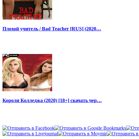
Плохой учитель / Bad Teacher [RUS] (2020…
Короли Колледжа (2020) [18+] скачать чер…