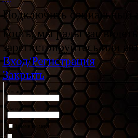
Подключить социальный а
Гость, мы рады вас видет
зарегистрируйтесь или ав
Вход/Регистрация
Закрыть
Логин
Пароль
Запомнить меня