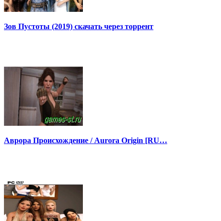
Зов Пустоты (2019) скачать через торрент
Аврора Происхождение / Aurora Origin [RU…