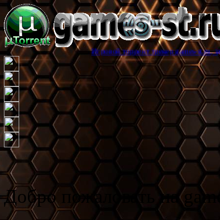
Игровой торрент трекер games-st.ru, здесь вы може
Добро пожаловать на game