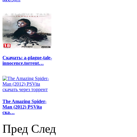
Скачать: a-plague-tale-
innocence.torrent…
The Amazing Spider-
Man (2012) PSVita
ска…
Пред
След