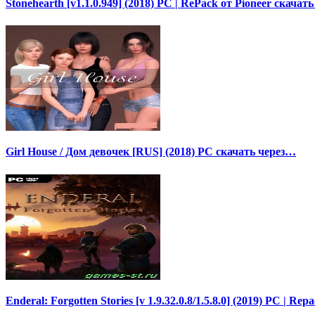
Stonehearth [v1.1.0.949] (2018) PC | RePack от Pioneer скачат
Girl House / Дом девочек [RUS] (2018) PC скачать через…
Enderal: Forgotten Stories [v 1.9.32.0.8/1.5.8.0] (2019) PC | Re