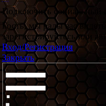
Подключить социальный а
Гость, мы рады вас видет
зарегистрируйтесь или ав
Вход/Регистрация
Закрыть
Логин
Пароль
Запомнить меня