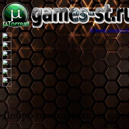
Игровой торрент трекер games-st
Добро пожаловать на game