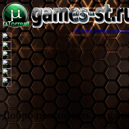
Игровой торрент трекер games-st.ru, зде
Добро пожаловать на game