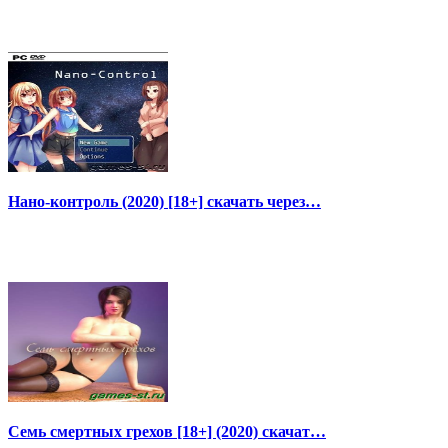
Нано-контроль (2020) [18+] скачать через…
Семь смертных грехов [18+] (2020) скачат…