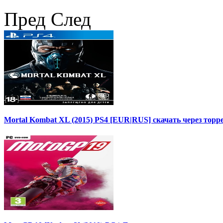
Пред
След
Mortal Kombat XL (2015) PS4 [EUR|RUS] скачать через торр