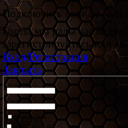
Подключить социальный а
Гость, мы рады вас видет
зарегистрируйтесь или ав
Вход/Регистрация
Закрыть
Логин
Пароль
Запомнить меня