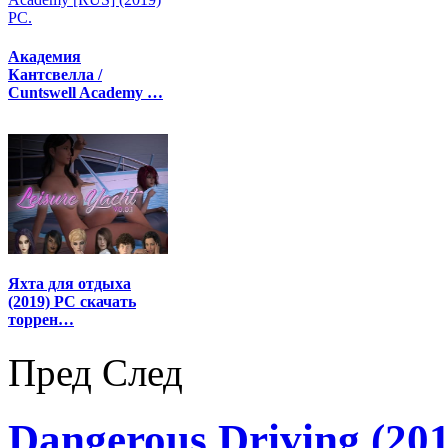
Академия
Кантсвелла /
Cuntswell Academy …
Яхта для отдыха
(2019) PC скачать
торрен…
Пред
След
Dangerous Driving (20