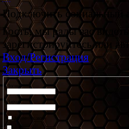
Подключить социальный а
Гость, мы рады вас видет
зарегистрируйтесь или ав
Вход/Регистрация
Закрыть
Логин
Пароль
Запомнить меня