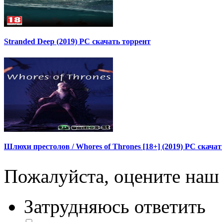
Stranded Deep (2019) PC скачать торрент
Шлюхи престолов / Whores of Thrones [18+] (2019) PC скача
Пожалуйста, оцените наш 
Затрудняюсь ответить