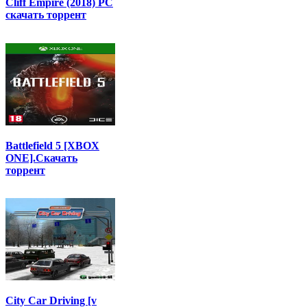
Cliff Empire (2018) PC
скачать торрент
Battlefield 5 [XBOX
ONE].Скачать
торрент
City Car Driving [v