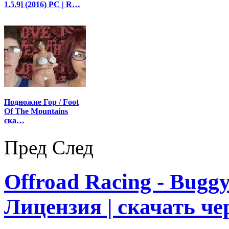
1.5.9] (2016) PC | R…
Подножие Гор / Foot
Of The Mountains
ска…
Пред
След
Offroad Racing - Bugg
Лицензия | скачать че