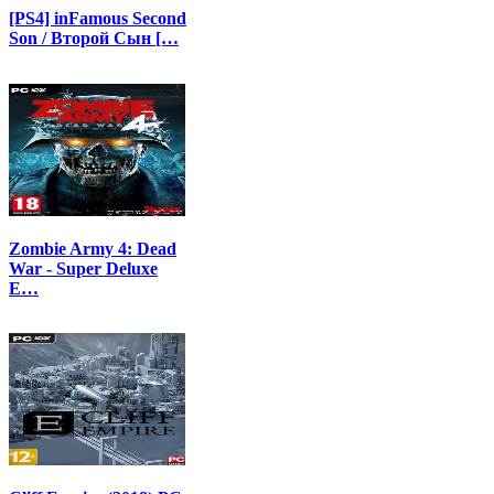
[PS4] inFamous Second
Son / Второй Сын […
Zombie Army 4: Dead
War - Super Deluxe
E…