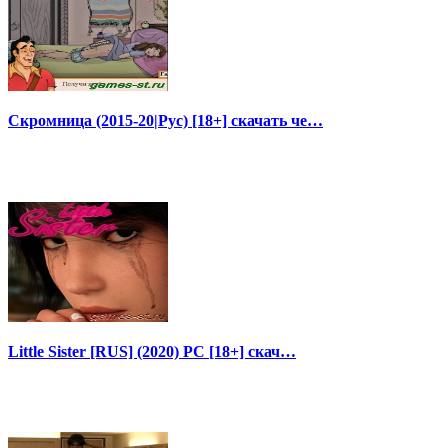
Скромница (2015-20|Рус) [18+] скачать че…
Little Sister [RUS] (2020) PC [18+] скач…