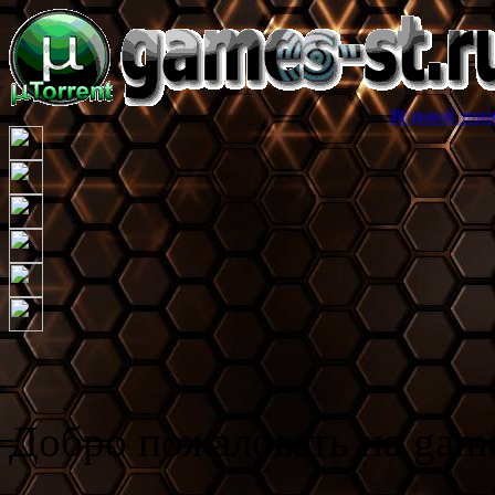
Игровой торрент трекер gam
Добро пожаловать на game