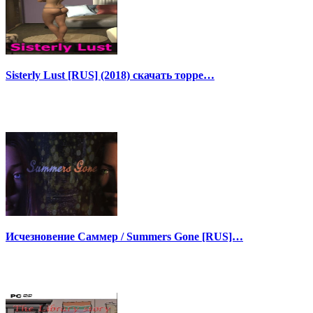
Sisterly Lust [RUS] (2018) скачать торре…
Исчезновение Саммер / Summers Gone [RUS]…