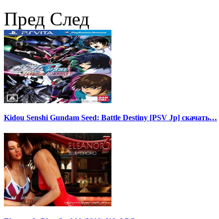
Пред
След
Kidou Senshi Gundam Seed: Battle Destiny [PSV Jp] скачать…