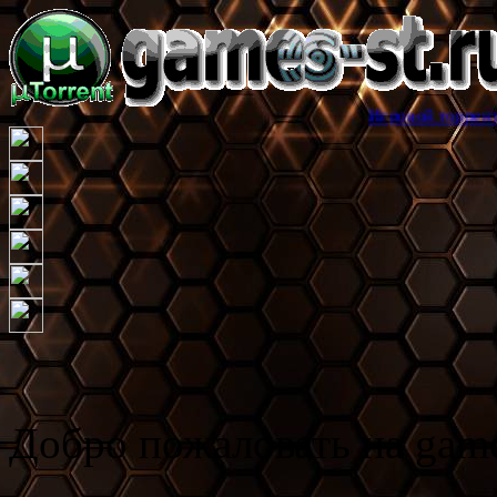
Игровой торрент трекер games
Добро пожаловать на game