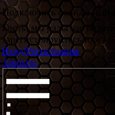
Подключить социальный а
Гость, мы рады вас видет
зарегистрируйтесь или ав
Вход/Регистрация
Закрыть
Логин
Пароль
Запомнить меня