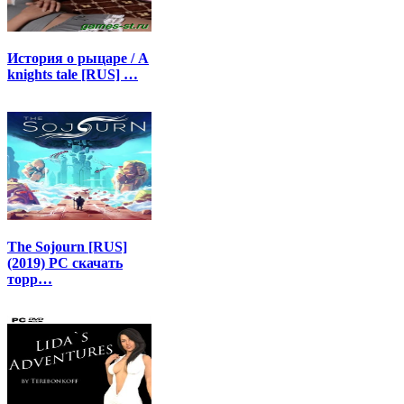
История о рыцаре / A
knights tale [RUS] …
The Sojourn [RUS]
(2019) PC скачать
торр…