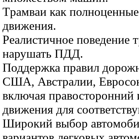
Тpaмвaи как полноценные
движeния.
Рeaлиcтичное поведение 
нарушать ПДД.
Поддержка правил дорожн
США, Австралии, Евросою
включая правосторонний
движeния для соответств
Шиpoкий выбop aвтoмoби
вариантов легковых автом