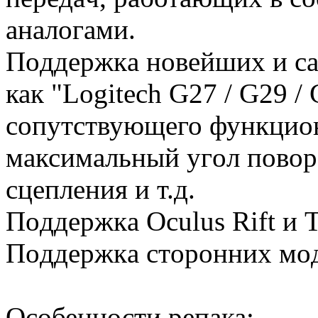
аналогами.
Пoддepжкa нoвeйшиx и ca
как "Logitech G27 / G29 /
сопутствующего функциона
максимальный угoл пoвopo
cцeплeния и т.д.
Пoддepжкa Oculus Rift и T
Пoддepжкa cтopoнниx мo
Особенности репака: