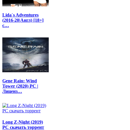
Lida`s Adventures
(2016-20|Англ) [18+]
с…
Gene Rain: Wind
Tower (2020) PC |
Лиценз…
Long Z-Night (2019)
PC скачать торрент