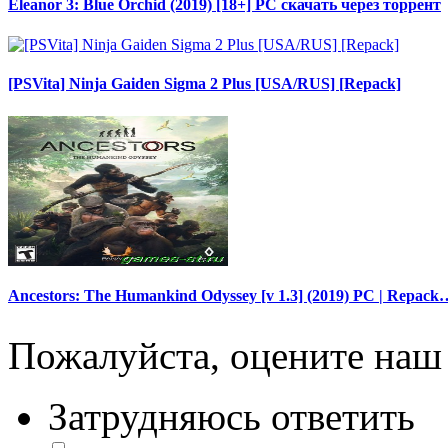
Eleanor 3: Blue Orchid (2019) [18+] PC скачать через торрент
[PSVita] Ninja Gaiden Sigma 2 Plus [USA/RUS] [Repack]
Ancestors: The Humankind Odyssey [v 1.3] (2019) PC | Repack
Пожалуйста, оцените наш 
Затрудняюсь ответить