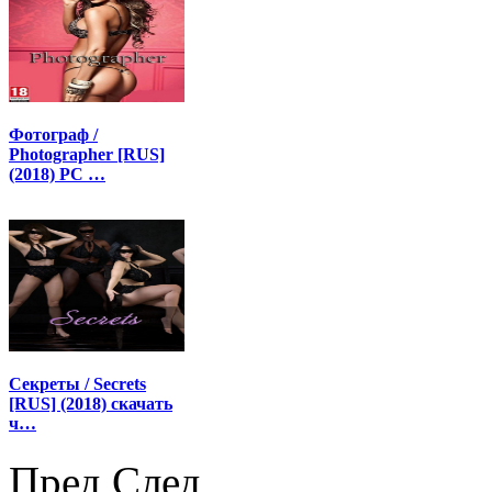
Фотограф /
Photographer [RUS]
(2018) PC …
Секреты / Secrets
[RUS] (2018) скачать
ч…
Пред
След