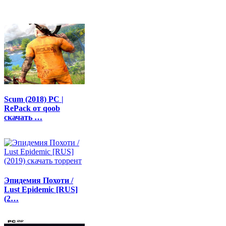
Scum (2018) PC |
RePack от qoob
скачать …
Эпидемия Похоти /
Lust Epidemic [RUS]
(2…