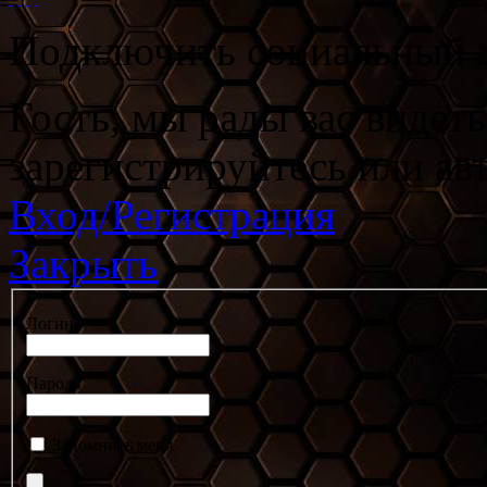
Подключить социальный а
Гость, мы рады вас видет
зарегистрируйтесь или ав
Вход/Регистрация
Закрыть
Логин
Пароль
Запомнить меня