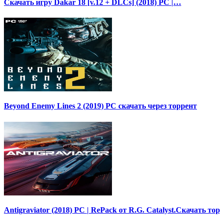
Скачать игру Dakar 18 [v.12 + DLCs] (2018) PC |…
Beyond Enemy Lines 2 (2019) PC скачать через торрент
Antigraviator (2018) PC | RePack от R.G. Catalyst.Скачать то