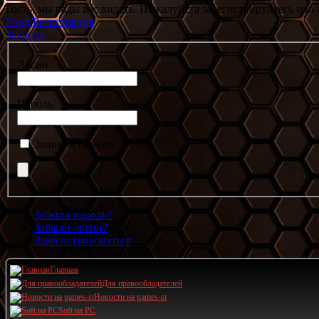
Гость, мы рады вас видеть. Пожалуйста зарегистрируйтесь или 
Вход/Регистрация
Закрыть
Логин
Пароль
Запомнить меня
Забыли пароль?
Забыли логин?
Зарегистрироваться
Главная
Для правообладателей
Новости на games-st
Soft на PC