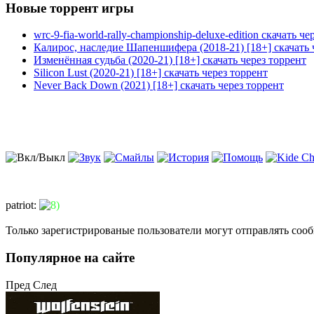
Новые торрент игры
wrc-9-fia-world-rally-championship-deluxe-edition скачать че
Калирос, наследие Шапеншифера (2018-21) [18+] скачать 
Изменённая судьба (2020-21) [18+] скачать через торрент
Silicon Lust (2020-21) [18+] скачать через торрент
Never Back Down (2021) [18+] скачать через торрент
patriot
:
Только зарегистрированые пользователи могут отправлять соо
Популярное на сайте
Пред
След