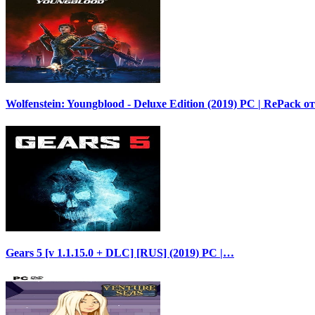
Wolfenstein: Youngblood - Deluxe Edition (2019) PC | RePack 
Gears 5 [v 1.1.15.0 + DLC] [RUS] (2019) PC |…