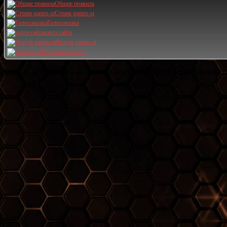
Общие правила
Стрим games-st
Голосовалка
карта сайта
Форум games-st
Games-st RSS
Сейчас 327 гостей и ни одного зарегистрированного пользовате