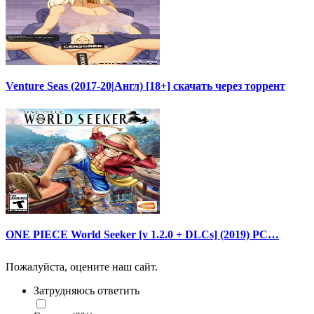
Venture Seas (2017-20|Англ) [18+] скачать через торрент
ONE PIECE World Seeker [v 1.2.0 + DLCs] (2019) PC…
Пожалуйста, оцените наш сайт.
Затрудняюсь ответить