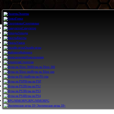
Торрент игры
Экшены
Гонки
Спортивные
Симулятор
Аркады
Квесты
Ужасы
Онлайн игры
Файтинги
Приключения
Стратегии
Игры на Xbox 360
Игры на Xbox one
Игры на PS-vita
Игры на PSP
Игры на PS2
Игры на PS3
Игры на PS4
RPG/MMORPG
Эротические игры 18+