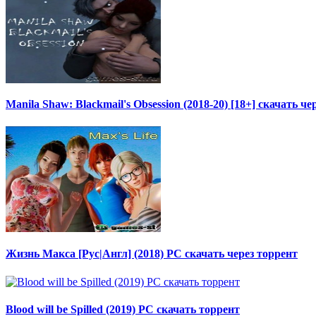
Manila Shaw: Blackmail's Obsession (2018-20) [18+] скачать че
Жизнь Макса [Рус|Англ] (2018) PC скачать через торрент
Blood will be Spilled (2019) PC скачать торрент