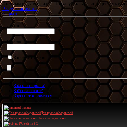
Гость, мы рады вас видеть. Пожалуйста зарегистрируйтесь или 
Вход/Регистрация
Закрыть
Логин
Пароль
Запомнить меня
Забыли пароль?
Забыли логин?
Зарегистрироваться
Главная
Для правообладателей
Новости на games-st
Soft на PC