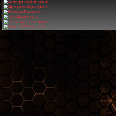
Общие правила
Стрим games-st
Голосовалка
карта сайта
Форум games-st
Games-st RSS
Сейчас один гость и ни одного зарегистрированного пользовате