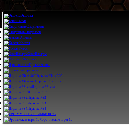
Торрент игры
Экшены
Гонки
Спортивные
Симулятор
Аркады
Квесты
Ужасы
Онлайн игры
Файтинги
Приключения
Стратегии
Игры на Xbox 360
Игры на Xbox one
Игры на PS-vita
Игры на PSP
Игры на PS2
Игры на PS3
Игры на PS4
RPG/MMORPG
Эротические игры 18+