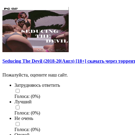
Seducing The Devil (2018-20|Англ) [18+] скачать через торрен
Пожалуйста, оцените наш сайт.
Затрудняюсь ответить
Голоса:
(
0
%)
Лучший
Голоса:
(
0
%)
Не очень
Голоса:
(
0
%)
Отстой