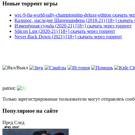
Новые торрент игры
wrc-9-fia-world-rally-championship-deluxe-edition скачать че
Калирос, наследие Шапеншифера (2018-21) [18+] скачать 
Изменённая судьба (2020-21) [18+] скачать через торрент
Silicon Lust (2020-21) [18+] скачать через торрент
Never Back Down (2021) [18+] скачать через торрент
patriot
:
Только зарегистрированые пользователи могут отправлять соо
Популярное на сайте
Пред
След