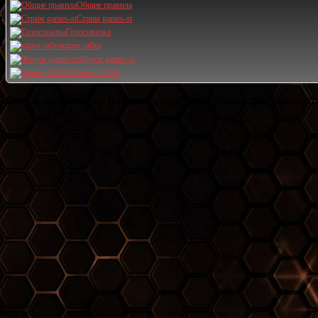
Общие правила
Стрим games-st
Голосовалка
карта сайта
Форум games-st
Games-st RSS
Сейчас один гость и ни одного зарегистрированного пользовате