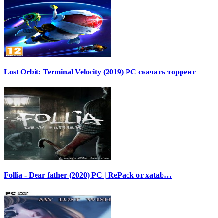
Lost Orbit: Terminal Velocity (2019) PC скачать торрент
Follia - Dear father (2020) PC | RePack от xatab…