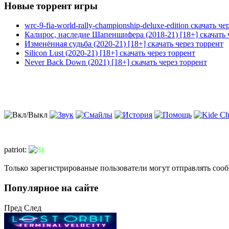
Новые торрент игры
wrc-9-fia-world-rally-championship-deluxe-edition скачать че
Калирос, наследие Шапеншифера (2018-21) [18+] скачать 
Изменённая судьба (2020-21) [18+] скачать через торрент
Silicon Lust (2020-21) [18+] скачать через торрент
Never Back Down (2021) [18+] скачать через торрент
patriot
:
Только зарегистрированые пользователи могут отправлять соо
Популярное на сайте
Пред
След