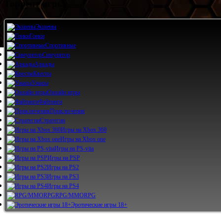
Торрент игры
Экшены
Гонки
Спортивные
Симулятор
Аркады
Квесты
Ужасы
Онлайн игры
Файтинги
Приключения
Стратегии
Игры на Xbox 360
Игры на Xbox one
Игры на PS-vita
Игры на PSP
Игры на PS2
Игры на PS3
Игры на PS4
RPG/MMORPG
Эротические игры 18+