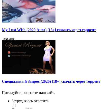
My Lust Wish (2020|Англ) [18+] скачать через торрент
Специальный Запрос (2020) [18+] скачать через торрент
Пожалуйста, оцените наш сайт.
Затрудняюсь ответить