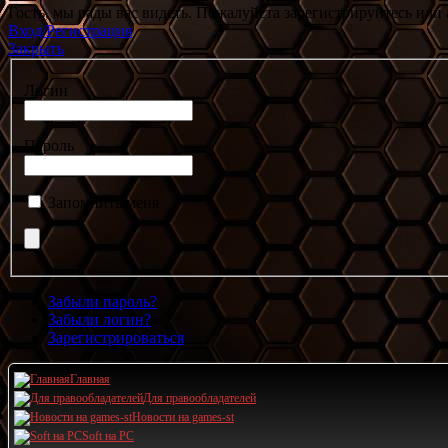
Гость, мы рады вас видеть. Пожалуйста зарегистрируйтесь или 
Вход/Регистрация
Закрыть
Логин
Пароль
Запомнить меня
Забыли пароль?
Забыли логин?
Зарегистрироваться
Главная
Для правообладателей
Новости на games-st
Soft на PC