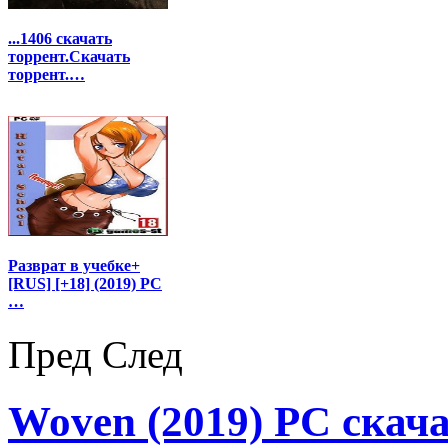
...1406 скачать
торрент.Скачать
торрент.…
Разврат в учебке+
[RUS] [+18] (2019) PC
…
Пред
След
Woven (2019) PC скача