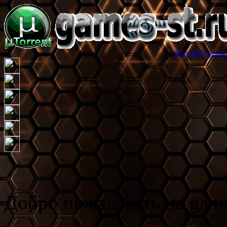
Игровой торрент трекер game
Добро пожаловать на game