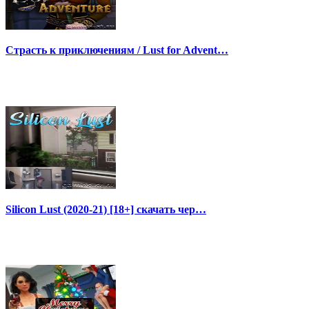
Страсть к приключениям / Lust for Advent…
Silicon Lust (2020-21) [18+] скачать чер…