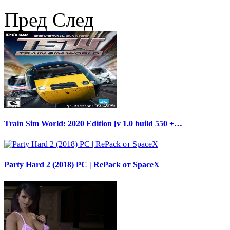
Пред
След
Train Sim World: 2020 Edition [v 1.0 build 550 +…
Party Hard 2 (2018) PC | RePack от SpaceX