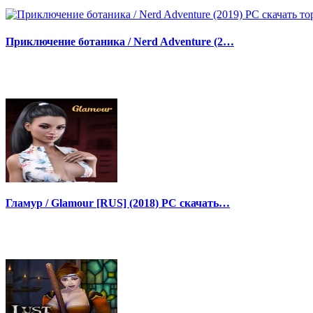
Приключение ботаника / Nerd Adventure (2…
Гламур / Glamour [RUS] (2018) PC скачать…