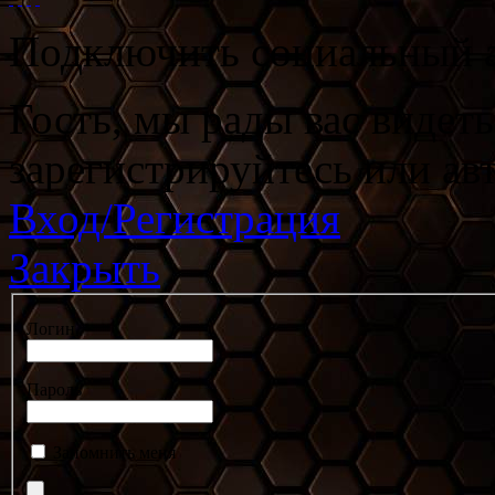
Подключить социальный а
Гость, мы рады вас видет
зарегистрируйтесь или ав
Вход/Регистрация
Закрыть
Логин
Пароль
Запомнить меня