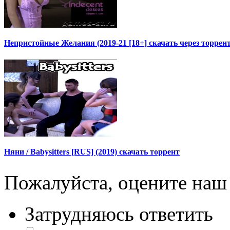
Непристойные Желания (2019-21 [18+] скачать через торрен
Няни / Babysitters [RUS] (2019) скачать торрент
Пожалуйста, оцените наш 
Затрудняюсь ответить