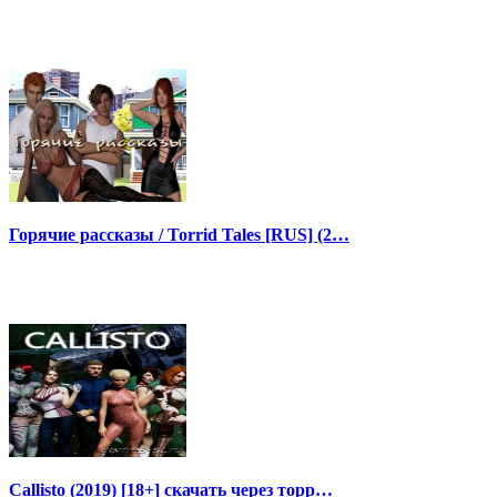
Горячие рассказы / Torrid Tales [RUS] (2…
Callisto (2019) [18+] скачать через торр…