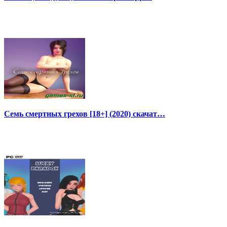
Семь смертных грехов [18+] (2020) скачат…