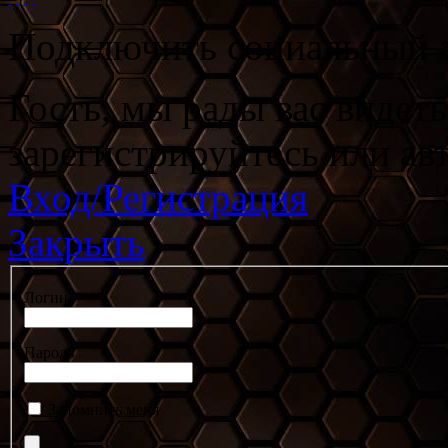
Подключить социальный а
Гость, мы рады вас видет
зарегистрируйтесь или ав
Вход/Регистрация
Закрыть
Логин
Пароль
Запомнить меня