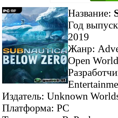
Название:
Год выпуск
2019
Жанр: Adven
Open World,
Разработчи
Entertainme
Издатель: Unknown Worlds
Платформа: PC