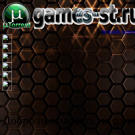
Игровой торрент трекер games
Добро пожаловать на game