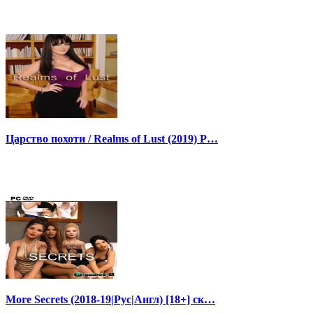
Царство похоти / Realms of Lust (2019) P…
More Secrets (2018-19|Рус|Англ) [18+] ск…