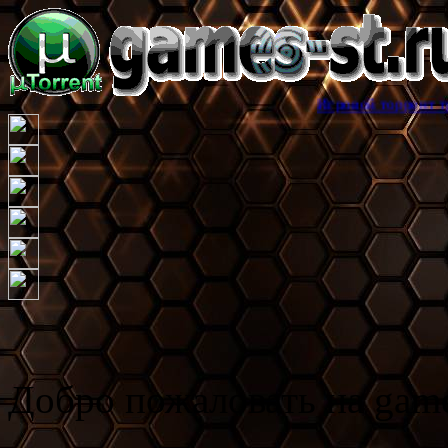
Игровой торрент трекер games-s
Добро пожаловать на game