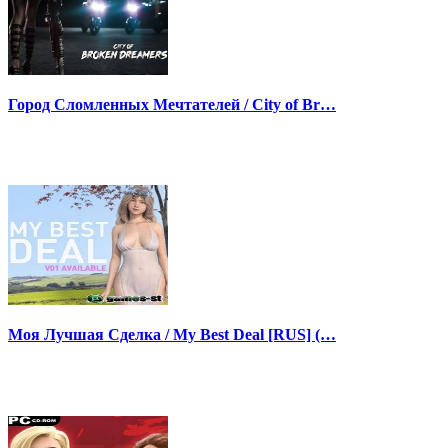
Город Сломленных Мечтателей / City of Br…
Моя Лучшая Сделка / My Best Deal [RUS] (…