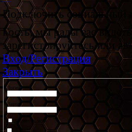
Подключить социальный а
Гость, мы рады вас видет
зарегистрируйтесь или ав
Вход/Регистрация
Закрыть
Логин
Пароль
Запомнить меня