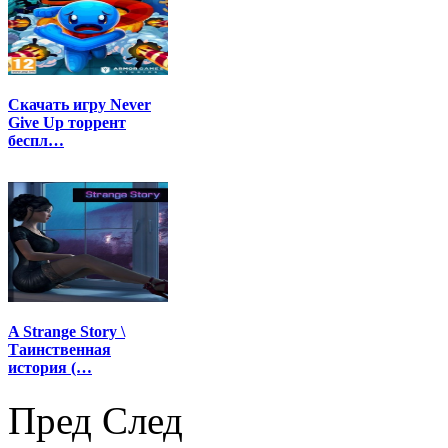
Скачать игру Never
Give Up торрент
беспл…
A Strange Story \
Таинственная
история (…
Пред
След