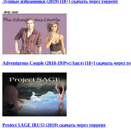
Лунные избранники (2019) [18+] скачать через торрент
Adventurous Couple (2018-19|Рус|Англ) [18+] скачать через т
Project SAGE [RUS] (2019) скачать через торрент