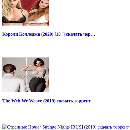
Короли Колледжа (2020) [18+] скачать чер…
The Web We Weave (2019) скачать торрент