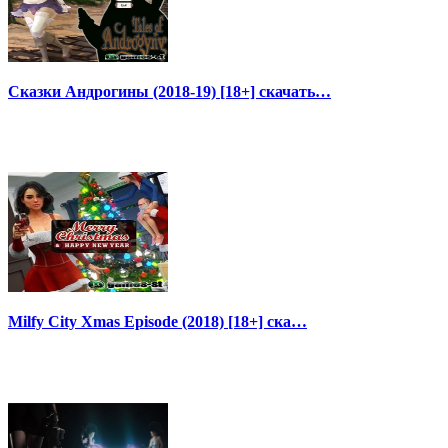
Сказки Андрогины (2018-19) [18+] скачать…
Milfy City Xmas Episode (2018) [18+] ска…