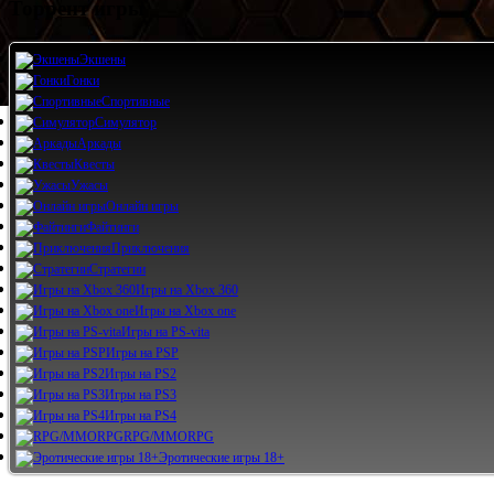
Торрент игры
Экшены
Гонки
Спортивные
Симулятор
Аркады
Квесты
Ужасы
Онлайн игры
Файтинги
Приключения
Стратегии
Игры на Xbox 360
Игры на Xbox one
Игры на PS-vita
Игры на PSP
Игры на PS2
Игры на PS3
Игры на PS4
RPG/MMORPG
Эротические игры 18+