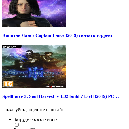
Капитан Ланс / Captain Lance (2019) скачать торрент
SpellForce 3: Soul Harvest [v 1.02 build 71554] (2019) PC…
Пожалуйста, оцените наш сайт.
Затрудняюсь ответить