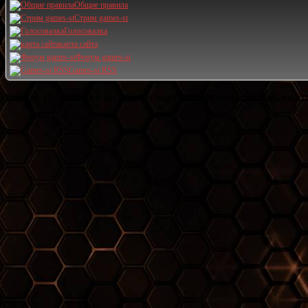
Общие правила
Стрим games-st
Голосовалка
карта сайта
Форум games-st
Games-st RSS
Сейчас 153 гостей и ни одного зарегистрированного пользовате