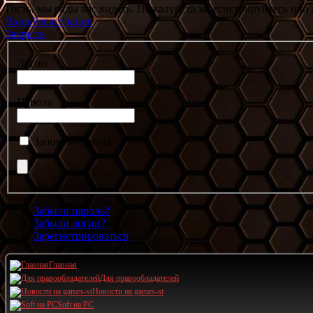
Гость, мы рады вас видеть. Пожалуйста зарегистрируйтесь или 
Вход/Регистрация
Закрыть
Логин
Пароль
Запомнить меня
Забыли пароль?
Забыли логин?
Зарегистрироваться
Главная
Для правообладателей
Новости на games-st
Soft на PC