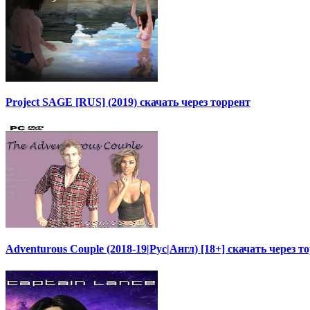
Project SAGE [RUS] (2019) скачать через торрент
Adventurous Couple (2018-19|Рус|Англ) [18+] скачать через т