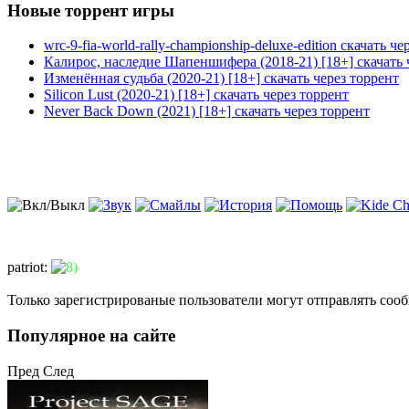
Новые торрент игры
wrc-9-fia-world-rally-championship-deluxe-edition скачать че
Калирос, наследие Шапеншифера (2018-21) [18+] скачать 
Изменённая судьба (2020-21) [18+] скачать через торрент
Silicon Lust (2020-21) [18+] скачать через торрент
Never Back Down (2021) [18+] скачать через торрент
patriot
:
Только зарегистрированые пользователи могут отправлять соо
Популярное на сайте
Пред
След