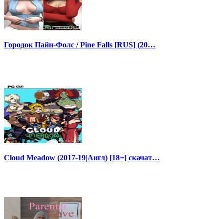
Городок Пайн-Фолс / Pine Falls [RUS] (20…
Cloud Meadow (2017-19|Англ) [18+] скачат…