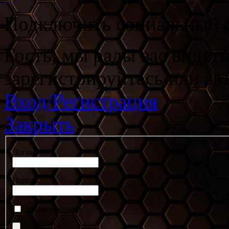
Подключить социальный а
Гость, мы рады вас видет
зарегистрируйтесь или ав
Вход/Регистрация
Закрыть
Логин
Пароль
Запомнить меня