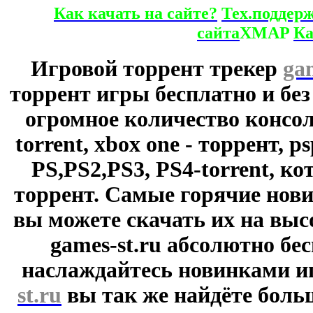
Как качать на сайте?
Тех.поддер
сайта
XMAP
Ка
Игровой торрент трекер
ga
торрент игры бесплатно и без
огромное количество консол
torrent, xbox one - торрент, p
PS,PS2,PS3, PS4-torrent, к
торрент. Самые горячие нови
вы можете скачать их на выс
games-st.ru абсолютно бе
наслаждайтесь новинками и
st.ru
вы так же найдёте боль