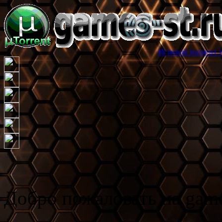
Игровой торрент трекер games-s
Добро пожаловать на game