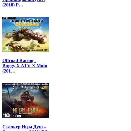
(2018) P…
Offroad Racing -
Buggy X ATV X Moto
(201…
Сталкер Игра Душ -