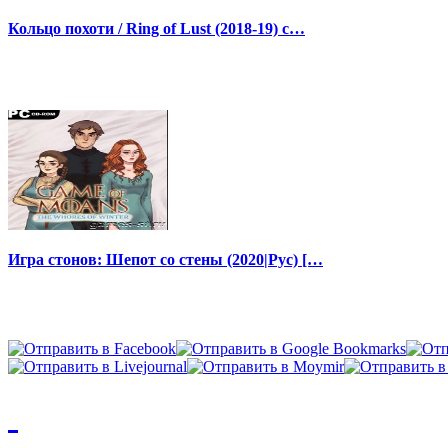
Кольцо похоти / Ring of Lust (2018-19) с…
Игра стонов: Шепот со стены (2020|Рус) […