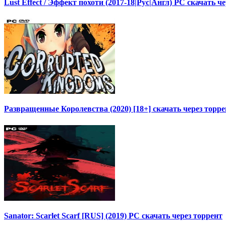
Lust Effect / Эффект похоти (2017-18|Рус|Англ) PC скачать ч
Развращенные Королевства (2020) [18+] скачать через торре
Sanator: Scarlet Scarf [RUS] (2019) PC скачать через торрент