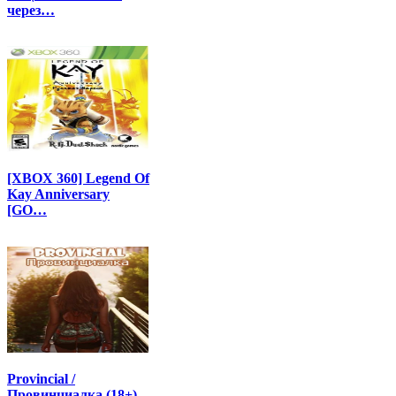
через…
[XBOX 360] Legend Of
Kay Anniversary
[GO…
Provincial /
Провинциалка (18+)