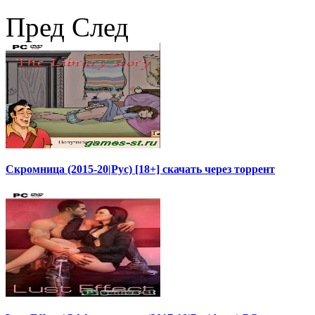
Пред
След
Скромница (2015-20|Рус) [18+] скачать через торрент