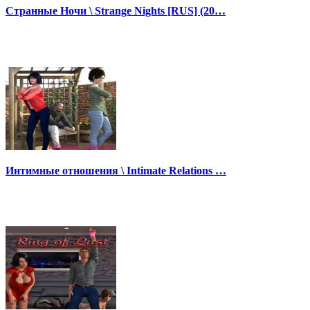
Странные Ночи \ Strange Nights [RUS] (20…
Интимные отношения \ Intimate Relations …