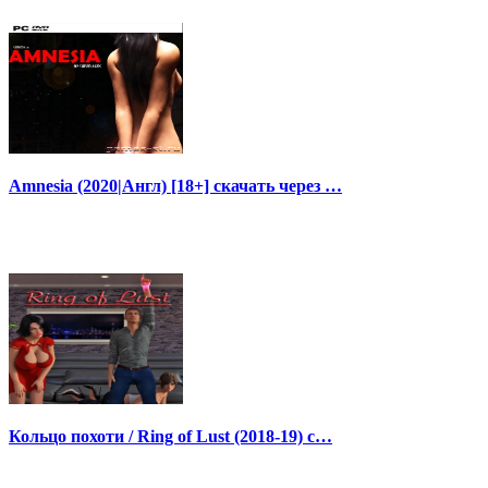
Amnesia (2020|Англ) [18+] скачать через …
Кольцо похоти / Ring of Lust (2018-19) с…