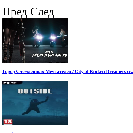
Пред
След
Город Сломленных Мечтателей / City of Broken Dreamers ск