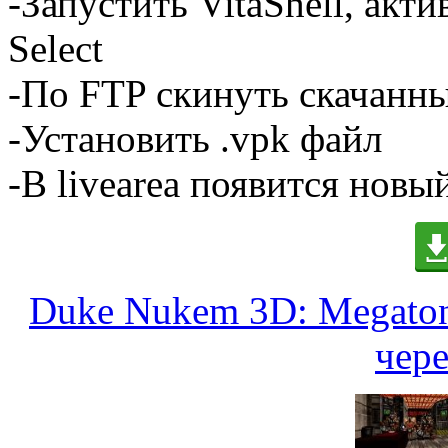
-Запустить VitaShell, акт
Select
-По FTP скинуть скачанны
-Установить .vpk файл
-В livearea появится нов
Duke Nukem 3D: Megaton 
чере