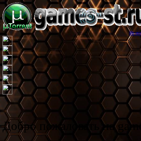
Игровой торрент т
Добро пожаловать на game