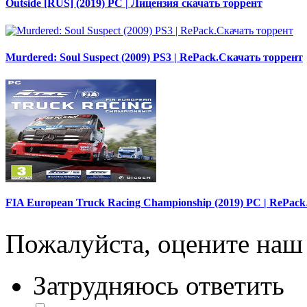
Outside [RUS] (2019) PC | Лицензия скачать торрент
Murdered: Soul Suspect (2009) PS3 | RePack.Скачать торрент
FIA European Truck Racing Championship (2019) PC | RePac
Пожалуйста, оцените наш 
Затрудняюсь ответить