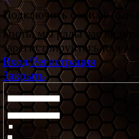
Подключить социальный а
Гость, мы рады вас видет
зарегистрируйтесь или ав
Вход/Регистрация
Закрыть
Логин
Пароль
Запомнить меня