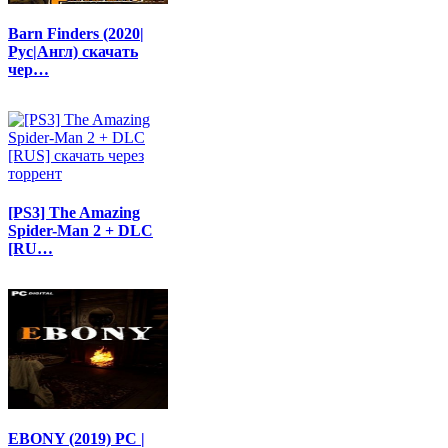
Barn Finders (2020|
Рус|Англ) скачать
чер…
[PS3] The Amazing
Spider-Man 2 + DLC
[RU…
EBONY (2019) PC |