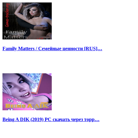
Family Matters / Семейные ценности [RUS]…
Being A DIK (2019) PC скачать через торр…