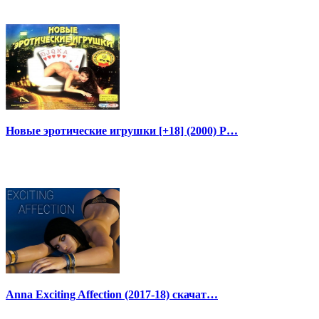
Новые эротические игрушки [+18] (2000) P…
Anna Exciting Affection (2017-18) скачат…