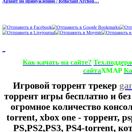
Архонт по принуждению / Reluctant Archon…
Как качать на сайте?
Тех.поддер
сайта
XMAP
Ка
Игровой торрент трекер
ga
торрент игры бесплатно и без
огромное количество консол
torrent, xbox one - торрент, p
PS,PS2,PS3, PS4-torrent, к