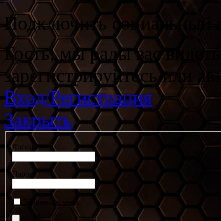
Подключить социальный а
Гость, мы рады вас видет
зарегистрируйтесь или ав
Вход/Регистрация
Закрыть
Логин
Пароль
Запомнить меня