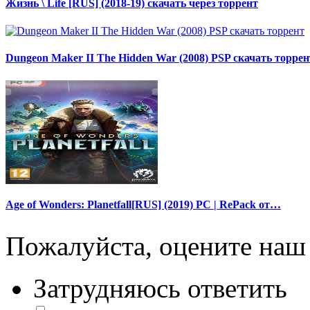
Жизнь \ Life [RUS] (2018-19) скачать через торрент
Dungeon Maker II The Hidden War (2008) PSP скачать торрен
Age of Wonders: Planetfall[RUS] (2019) PC | RePack от…
Пожалуйста, оцените наш 
Затрудняюсь ответить