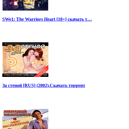
SWe1: The Warriors Heart [18+] скачать т…
За стеной [RUS] (2002).Скачать торрент