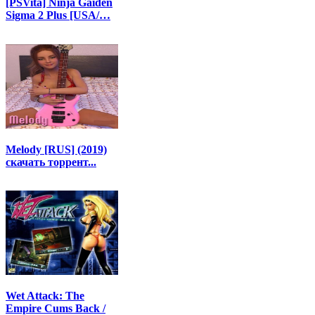
[PSVita] Ninja Gaiden
Sigma 2 Plus [USA/…
Melody [RUS] (2019)
скачать торрент...
Wet Attack: The
Empire Cums Back /