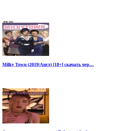
Milky Town (2019|Англ) [18+] скачать чер…