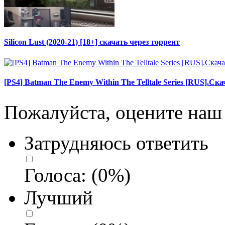
Silicon Lust (2020-21) [18+] скачать через торрент
[PS4] Batman The Enemy Within The Telltale Series [RUS].Ск
Пожалуйста, оцените наш 
Затрудняюсь ответить
Голоса:
(
0
%)
Лучший