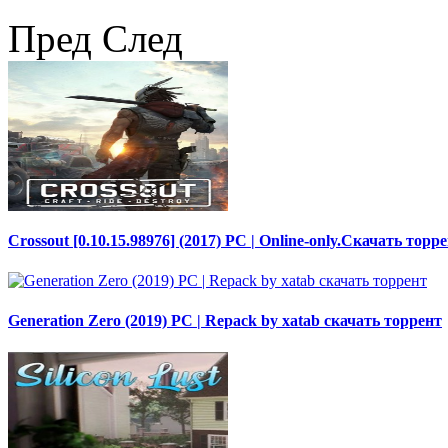
Пред
След
Crossout [0.10.15.98976] (2017) PC | Online-only.Скачать торр
Generation Zero (2019) PC | Repack by xatab скачать торрент