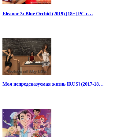
Eleanor 3: Blue Orchid (2019) [18+] PC с…
Моя непредсказуемая жизнь [RUS] (2017-18…