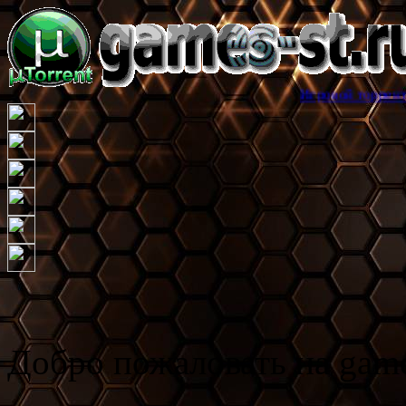
Игровой торрент трекер games
Добро пожаловать на game