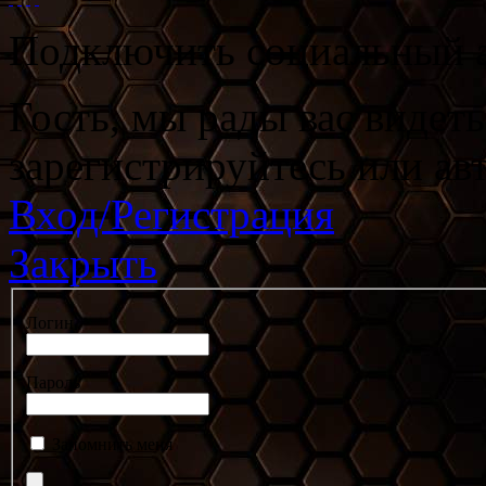
Подключить социальный а
Гость, мы рады вас видет
зарегистрируйтесь или ав
Вход/Регистрация
Закрыть
Логин
Пароль
Запомнить меня