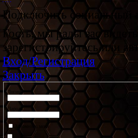
Подключить социальный а
Гость, мы рады вас видет
зарегистрируйтесь или ав
Вход/Регистрация
Закрыть
Логин
Пароль
Запомнить меня