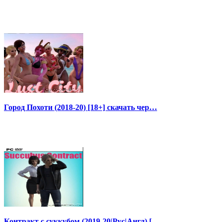
Город Похоти (2018-20) [18+] скачать чер…
Контракт с суккубом (2019-20|Рус|Англ) […