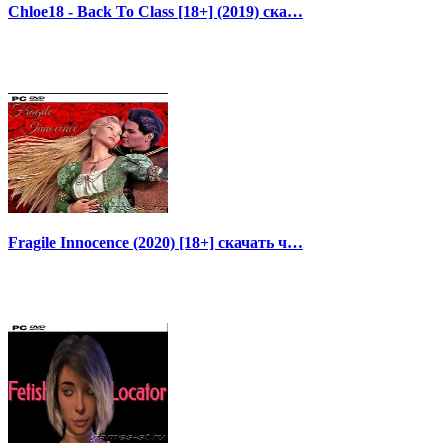
Chloe18 - Back To Class [18+] (2019) ска…
Fragile Innocence (2020) [18+] скачать ч…