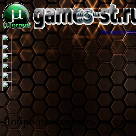
Игровой торрент трекер games
Добро пожаловать на game