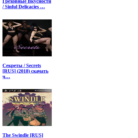
Греховные Вкусности
/ Sinful Delicacies …
Секреты / Secrets
[RUS] (2018) скачать
ч…
The Swindle [RUS]