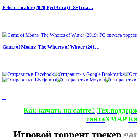
Fetish Locator (2020|Рус|Англ) [18+] ска…
Game of Moans: The Whores of Winter (201…
Как качать на сайте?
Тех.поддер
сайта
XMAP
Ка
Игровой торрент трекер
ga