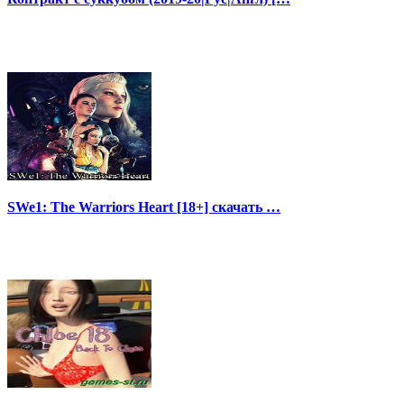
SWe1: The Warriors Heart [18+] скачать …