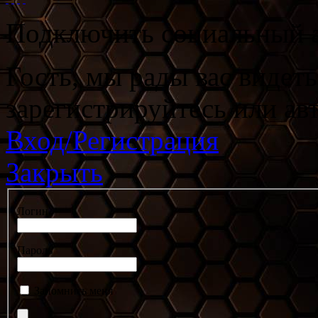
Подключить социальный а
Гость, мы рады вас видет
зарегистрируйтесь или ав
Вход/Регистрация
Закрыть
Логин
Пароль
Запомнить меня