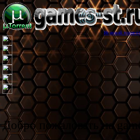
Игровой торрент трекер games
Добро пожаловать на game