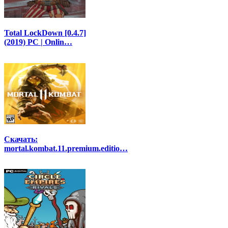
Total LockDown [0.4.7]
(2019) РС | Onlin…
Скачать:
mortal.kombat.11.premium.editio…