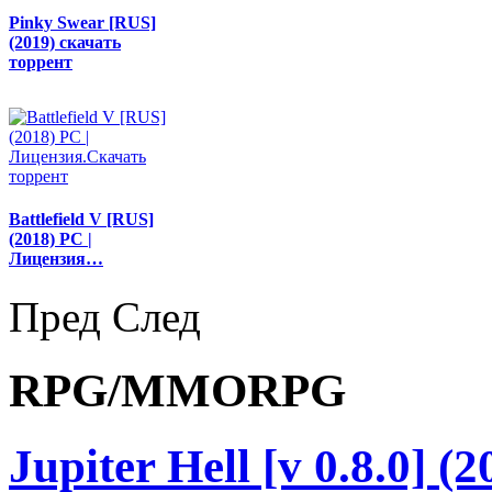
Pinky Swear [RUS]
(2019) скачать
торрент
Battlefield V [RUS]
(2018) PC |
Лицензия…
Пред
След
RPG/MMORPG
Jupiter Hell [v 0.8.0] 