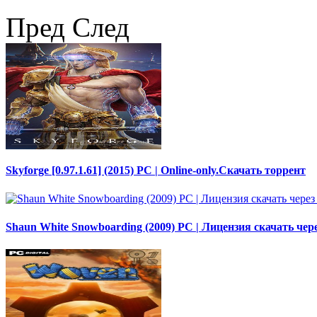
Пред
След
Skyforge [0.97.1.61] (2015) PC | Online-only.Скачать торрент
Shaun White Snowboarding (2009) PC | Лицензия скачать чер