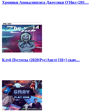
Хроники Апокалипсиса Джессики О'Нил (201…
Клуб Пустоты (2020|Рус|Англ) [18+] скач…