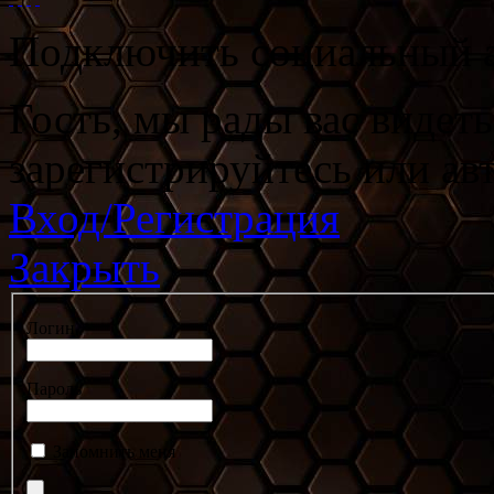
Подключить социальный а
Гость, мы рады вас видет
зарегистрируйтесь или ав
Вход/Регистрация
Закрыть
Логин
Пароль
Запомнить меня