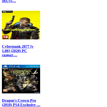
[RUS]…
Cyberpunk 2077 [v
1.06] (2020) PC
скачат…
Dragon's Crown Pro
(2018) PS4 Exclusive …