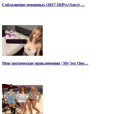
Соблазнение невинных (2017-18|Рус|Англ) …
Мои эротические приключения \ My Sex Que…