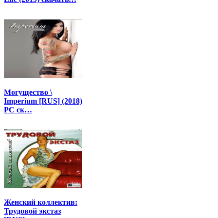
Могущество \
Imperium [RUS] (2018)
PC ск…
Женский коллектив:
Трудовой экстаз