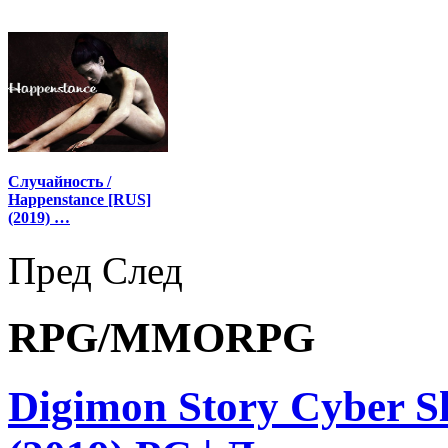
Случайность /
Happenstance [RUS]
(2019) …
Пред
След
RPG/MMORPG
Digimon Story Cyber Sl