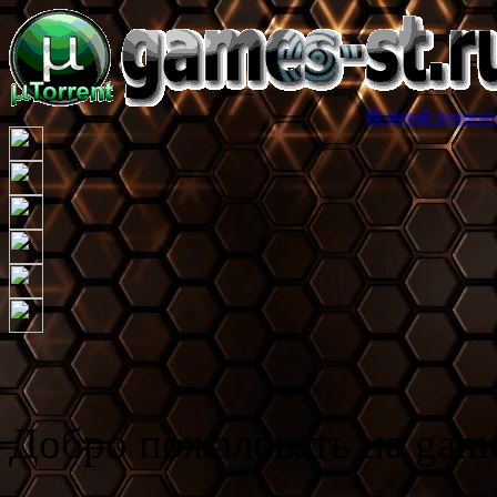
Игровой торрент трекер games
Добро пожаловать на game