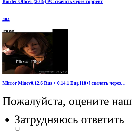
Border Officer (2019) PC скачать через торрент
404
Mirror Minev0.12.6 Rus + 0.14.1 Eng [18+] скачать через…
Пожалуйста, оцените наш 
Затрудняюсь ответить