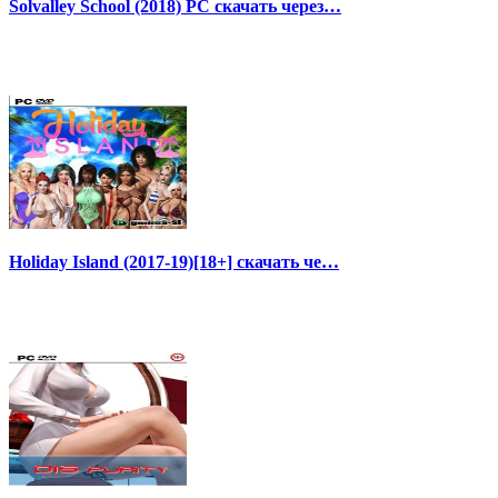
Solvalley School (2018) PC скачать через…
Holiday Island (2017-19)[18+] скачать че…