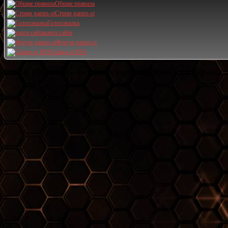
Общие правила
Стрим games-st
Голосовалка
карта сайта
Форум games-st
Games-st RSS
Сейчас 155 гостей и ни одного зарегистрированного пользовате