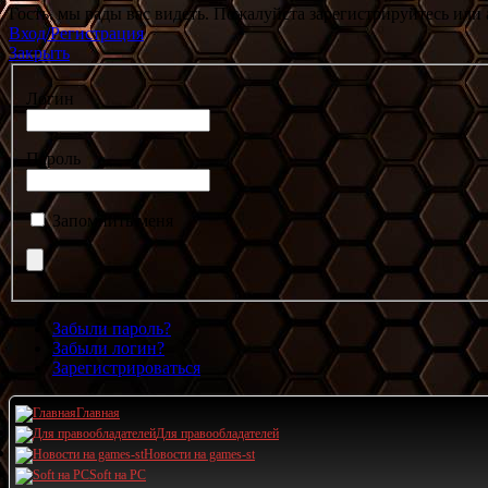
Гость, мы рады вас видеть. Пожалуйста зарегистрируйтесь или 
Вход/Регистрация
Закрыть
Логин
Пароль
Запомнить меня
Забыли пароль?
Забыли логин?
Зарегистрироваться
Главная
Для правообладателей
Новости на games-st
Soft на PC