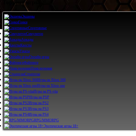
Торрент игры
Экшены
Гонки
Спортивные
Симулятор
Аркады
Квесты
Ужасы
Онлайн игры
Файтинги
Приключения
Стратегии
Игры на Xbox 360
Игры на Xbox one
Игры на PS-vita
Игры на PSP
Игры на PS2
Игры на PS3
Игры на PS4
RPG/MMORPG
Эротические игры 18+