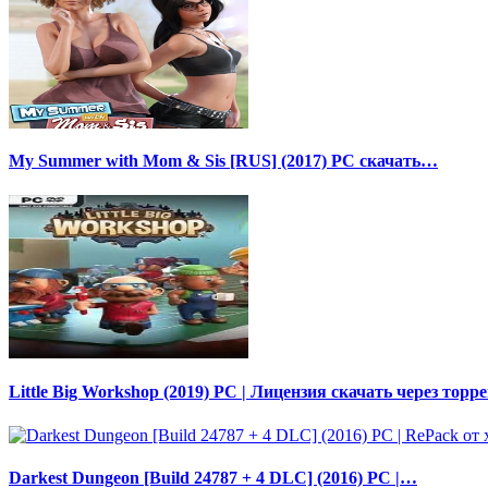
My Summer with Mom & Sis [RUS] (2017) PC скачать…
Little Big Workshop (2019) PC | Лицензия скачать через торр
Darkest Dungeon [Build 24787 + 4 DLC] (2016) PC |…