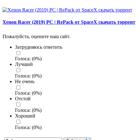
Xenon Racer (2019) PC | RePack от SpaceX скачать торрент
Пожалуйста, оцените наш сайт.
Затрудняюсь ответить
Голоса:
(
0
%)
Лучший
Голоса:
(
0
%)
Не очень
Голоса:
(
0
%)
Отстой
Голоса:
(
0
%)
Хороший
Голоса:
(
0
%)