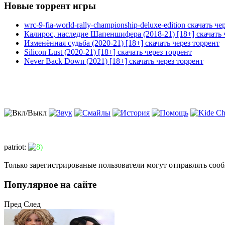
Новые торрент игры
wrc-9-fia-world-rally-championship-deluxe-edition скачать че
Калирос, наследие Шапеншифера (2018-21) [18+] скачать 
Изменённая судьба (2020-21) [18+] скачать через торрент
Silicon Lust (2020-21) [18+] скачать через торрент
Never Back Down (2021) [18+] скачать через торрент
patriot
:
Только зарегистрированые пользователи могут отправлять соо
Популярное на сайте
Пред
След