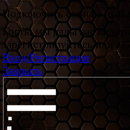
Подключить социальный а
Гость, мы рады вас видет
зарегистрируйтесь или ав
Вход/Регистрация
Закрыть
Логин
Пароль
Запомнить меня