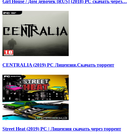
Girl House / Дом девочек [RUS] (2018) PC скачать через…
CENTRALIA (2019) PC Лицензия.Скачать торрент
Street Heat (2019) PC | Лицензия скачать через торрент