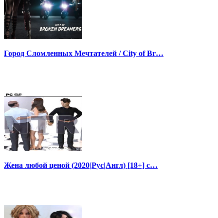
Город Сломленных Мечтателей / City of Br…
Жена любой ценой (2020|Рус|Англ) [18+] с…