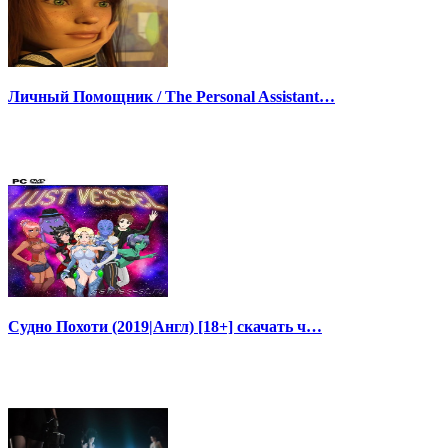
Личный Помощник / The Personal Assistant…
Судно Похоти (2019|Англ) [18+] скачать ч…