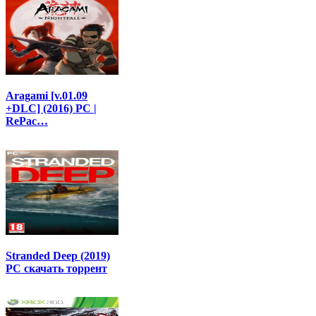
Aragami [v.01.09
+DLC] (2016) PC |
RePac…
Stranded Deep (2019)
PC скачать торрент