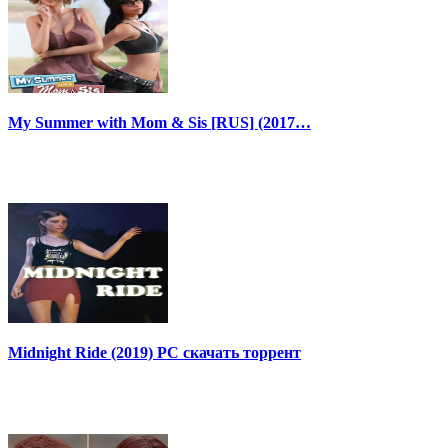
My Summer with Mom & Sis [RUS] (2017…
Midnight Ride (2019) PC скачать торрент