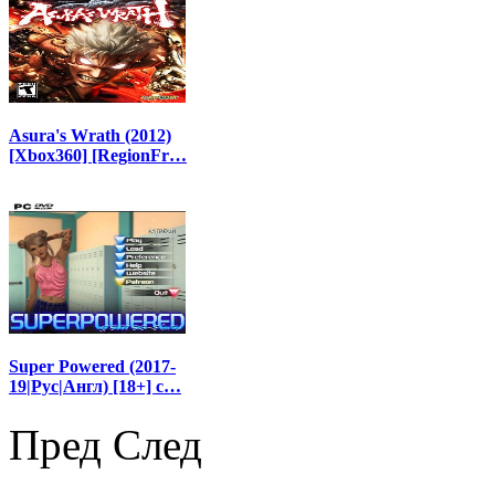
Asura's Wrath (2012)
[Xbox360] [RegionFr…
Super Powered (2017-
19|Рус|Англ) [18+] с…
Пред
След