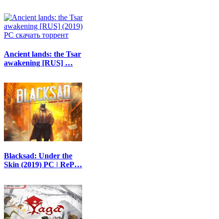
Ancient lands: the Tsar
awakening [RUS] …
Blacksad: Under the
Skin (2019) PC | ReP…