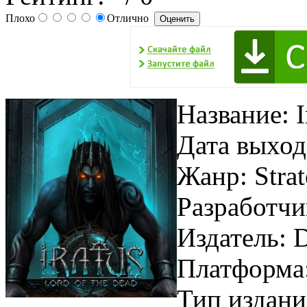
Плохо
Отлично
Название: I
Дата выход
Жанр: Stra
Разработчи
Издатель: D
Платформа
Тип издани