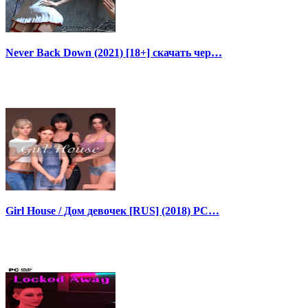
Never Back Down (2021) [18+] скачать чер…
Girl House / Дом девочек [RUS] (2018) PC…