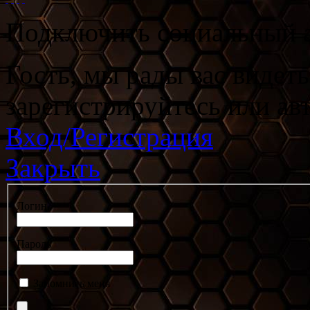
Подключить социальный а
Гость, мы рады вас видет
зарегистрируйтесь или ав
Вход/Регистрация
Закрыть
Логин
Пароль
Запомнить меня