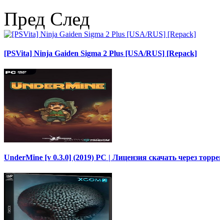
Пред
След
[PSVita] Ninja Gaiden Sigma 2 Plus [USA/RUS] [Repack]
UnderMine [v 0.3.0] (2019) PC | Лицензия скачать через торр