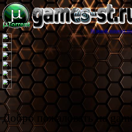
Игровой торрент трекер games-st.
Добро пожаловать на game