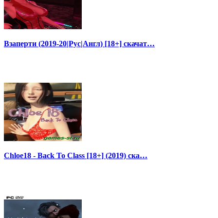
Взаперти (2019-20|Рус|Англ) [18+] скачат…
Chloe18 - Back To Class [18+] (2019) ска…