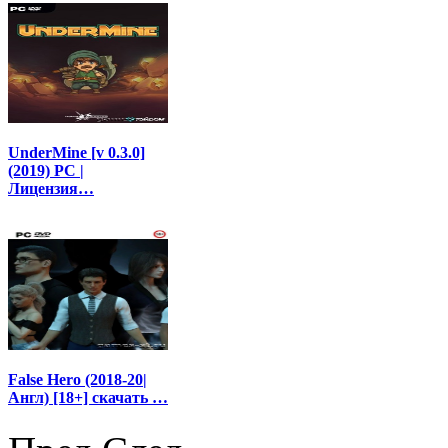
UnderMine [v 0.3.0]
(2019) PC |
Лицензия…
False Hero (2018-20|
Англ) [18+] скачать …