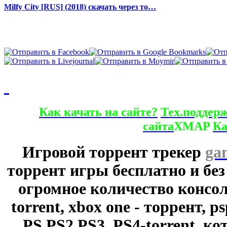
Milfy City [RUS] (2018) скачать через то…
Как качать на сайте?
Тех.поддер
сайта
XMAP
Ка
Игровой торрент трекер
ga
торрент игры бесплатно и без
огромное количество консол
torrent, xbox one - торрент, p
PS,PS2,PS3, PS4-torrent, к