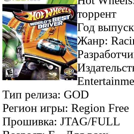
Hot Wheels:
торрент
Год выпуск
Жанр: Raci
Разработчи
Издательств
Entertainme
Тип релиза: GOD
Регион игры: Region Free
Прошивка: JTAG/FULL