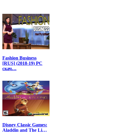
Fashion Business
[RUS] (2018-19) PC
скач…
Disney Classic Games:
Aladdin and The Li…