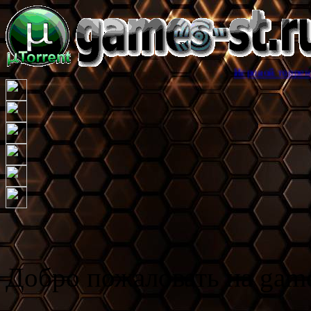
Игровой торрент трекер games
Добро пожаловать на game