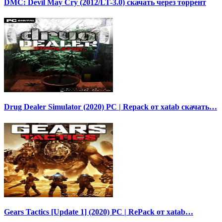
DMC: Devil May Cry (2012/LT-3.0) скачать через торрент
Drug Dealer Simulator (2020) PC | Repack от xatab скачать…
Gears Tactics [Update 1] (2020) PC | RePack от xatab…