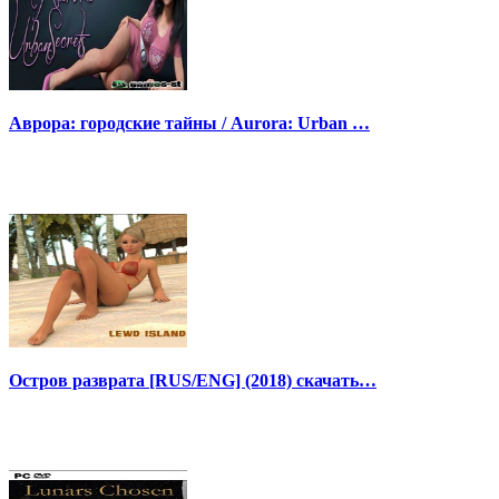
Аврора: городские тайны / Aurora: Urban …
Остров разврата [RUS/ENG] (2018) скачать…