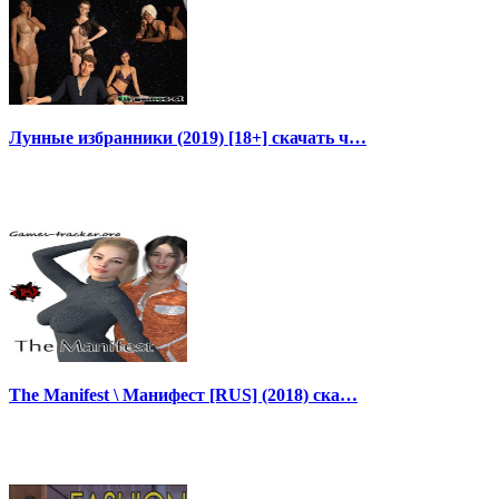
Лунные избранники (2019) [18+] скачать ч…
The Manifest \ Манифест [RUS] (2018) ска…