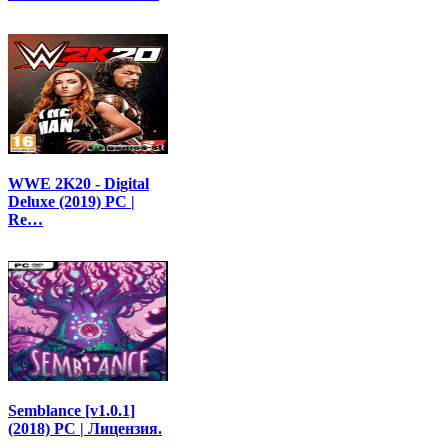
WWE 2K20 - Digital
Deluxe (2019) PC |
Re…
Semblance [v1.0.1]
(2018) PC | Лицензия.
…