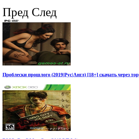
Пред
След
Проблески прошлого (2019|Рус|Англ) [18+] скачать через то