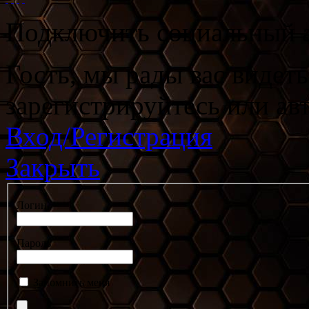
Подключить социальный а
Гость, мы рады вас видет
зарегистрируйтесь или ав
Вход/Регистрация
Закрыть
Логин
Пароль
Запомнить меня