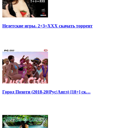
Недетские игры. 2+3=XXX скачать торрент
Город Похоти (2018-20|Рус|Англ) [18+] ск…