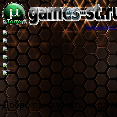
Игровой торрент трекер gam
Добро пожаловать на game