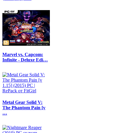
Marvel vs. Capcom:
Infinite - Deluxe Edi…
Metal Gear Solid V:
The Phantom Pain [v
…