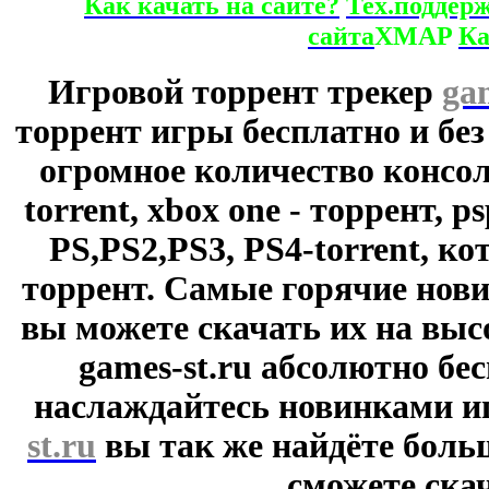
Как качать на сайте?
Тех.поддер
сайта
XMAP
Ка
Игровой торрент трекер
ga
торрент игры бесплатно и без
огромное количество консол
torrent, xbox one - торрент, p
PS,PS2,PS3, PS4-torrent, к
торрент. Самые горячие нови
вы можете скачать их на выс
games-st.ru абсолютно бе
наслаждайтесь новинками и
st.ru
вы так же найдёте боль
сможете скач