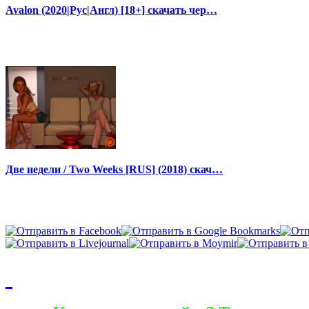
Avalon (2020|Рус|Англ) [18+] скачать чер…
Две недели / Two Weeks [RUS] (2018) скач…