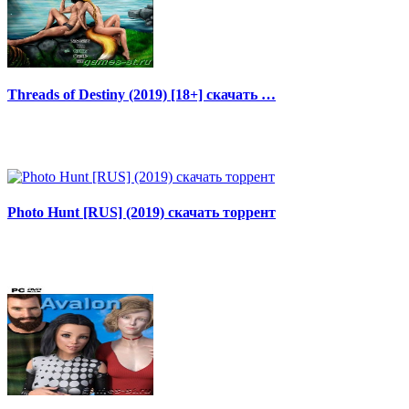
Threads of Destiny (2019) [18+] скачать …
Photo Hunt [RUS] (2019) скачать торрент