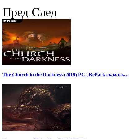
Пред
След
The Church in the Darkness (2019) PC | RePack скачать…