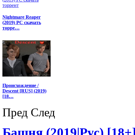
Nightmare Reaper
(2019) PC скачать
торре…
Происхождение /
Descent [RUS] (2019)
[18…
Пред
След
Башня (2019|Рус) [18+