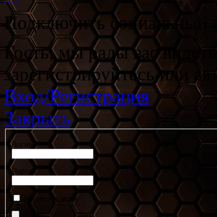
Подключить социальный а
Гость, мы рады вас видет
зарегистрируйтесь или ав
Вход/Регистрация
Закрыть
Логин
Пароль
Запомнить меня