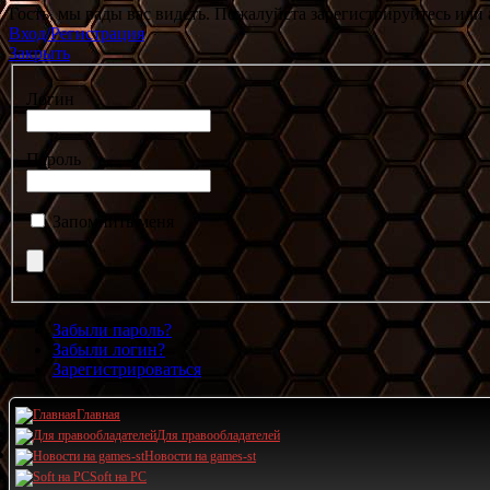
Гость, мы рады вас видеть. Пожалуйста зарегистрируйтесь или 
Вход/Регистрация
Закрыть
Логин
Пароль
Запомнить меня
Забыли пароль?
Забыли логин?
Зарегистрироваться
Главная
Для правообладателей
Новости на games-st
Soft на PC