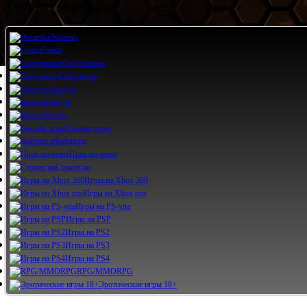
Торрент игры
Экшены
Гонки
Спортивные
Симулятор
Аркады
Квесты
Ужасы
Онлайн игры
Файтинги
Приключения
Стратегии
Игры на Xbox 360
Игры на Xbox one
Игры на PS-vita
Игры на PSP
Игры на PS2
Игры на PS3
Игры на PS4
RPG/MMORPG
Эротические игры 18+