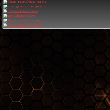
Общие правила
Стрим games-st
Голосовалка
карта сайта
Форум games-st
Games-st RSS
Сейчас один гость и ни одного зарегистрированного пользовате