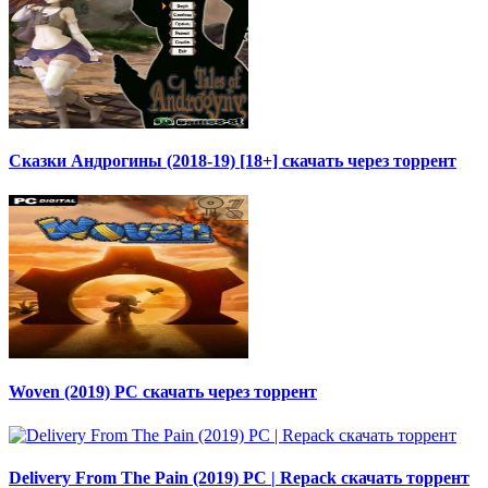
Сказки Андрогины (2018-19) [18+] скачать через торрент
Woven (2019) PC скачать через торрент
Delivery From The Pain (2019) PC | Repack скачать торрент