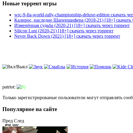
Новые торрент игры
wrc-9-fia-world-rally-championship-deluxe-edition скачать че
Калирос, наследие Шапеншифера (2018-21) [18+] скачать 
Изменённая судьба (2020-21) [18+] скачать через торрент
Silicon Lust (2020-21) [18+] скачать через торрент
Never Back Down (2021) [18+] скачать через торрент
patriot
:
Только зарегистрированые пользователи могут отправлять соо
Популярное на сайте
Пред
След