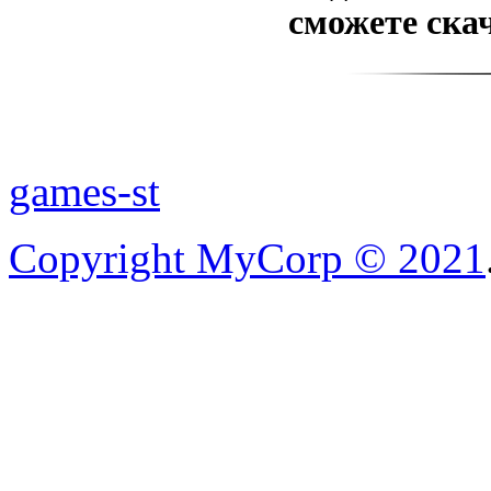
сможете скач
games-st
Copyright MyCorp © 2021