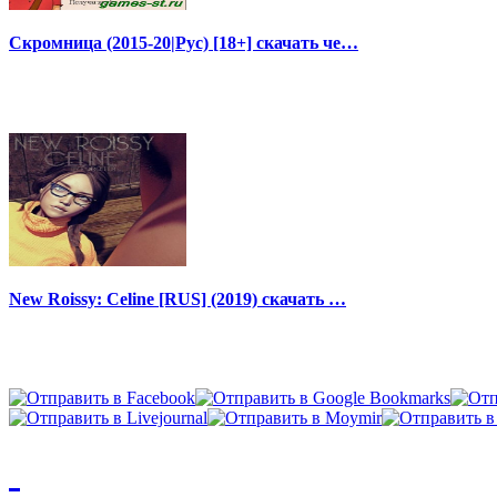
Скромница (2015-20|Рус) [18+] скачать че…
New Roissy: Celine [RUS] (2019) скачать …