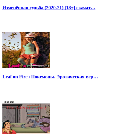
Изменённая судьба (2020-21) [18+] скачат…
Leaf on Fire \ Покемоны. Эротическая вер…