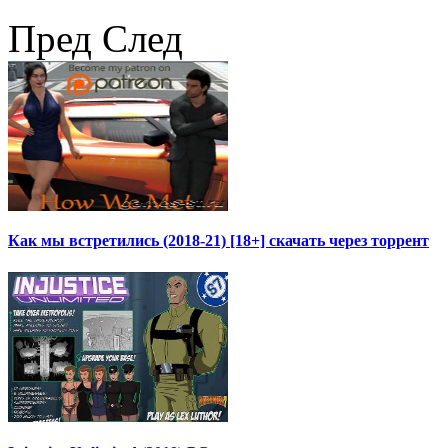
Пред
След
Как мы встретились (2018-21) [18+] скачать через торрент