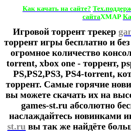
Как качать на сайте?
Тех.поддер
сайта
XMAP
Ка
Игровой торрент трекер
ga
торрент игры бесплатно и без
огромное количество консол
torrent, xbox one - торрент, p
PS,PS2,PS3, PS4-torrent, к
торрент. Самые горячие нови
вы можете скачать их на выс
games-st.ru абсолютно бе
наслаждайтесь новинками и
st.ru
вы так же найдёте боль