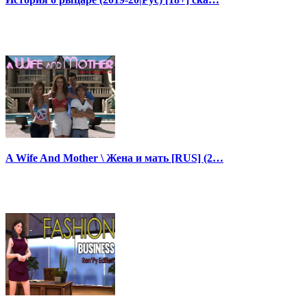
A Wife And Mother \ Жена и мать [RUS] (2…