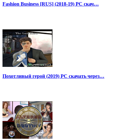
Fashion Business [RUS] (2018-19) PC скач…
Похотливый герой (2019) PC скачать через…