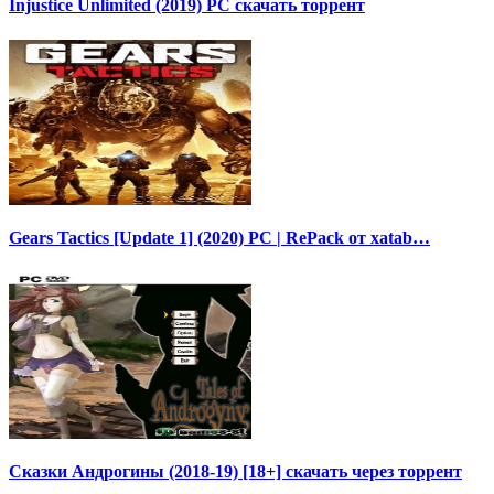
Injustice Unlimited (2019) PC скачать торрент
Gears Tactics [Update 1] (2020) PC | RePack от xatab…
Сказки Андрогины (2018-19) [18+] скачать через торрент