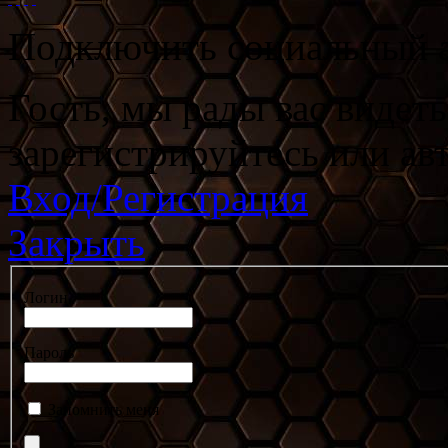
Подключить социальный а
Гость, мы рады вас видет
зарегистрируйтесь или ав
Вход/Регистрация
Закрыть
Логин
Пароль
Запомнить меня