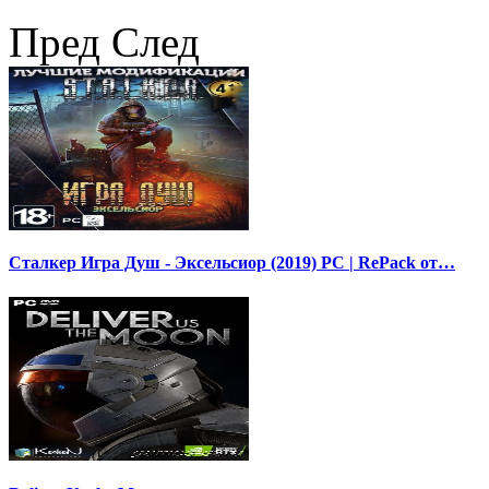
Пред
След
Сталкер Игра Душ - Эксельсиор (2019) PC | RePack от…