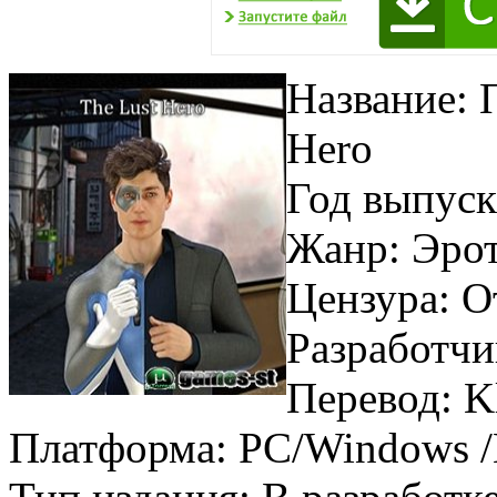
Название: 
Hero
Год выпуск
Жанр: Эро
Цензура: О
Разработчи
Перевод: K
Платформа: PC/Windows