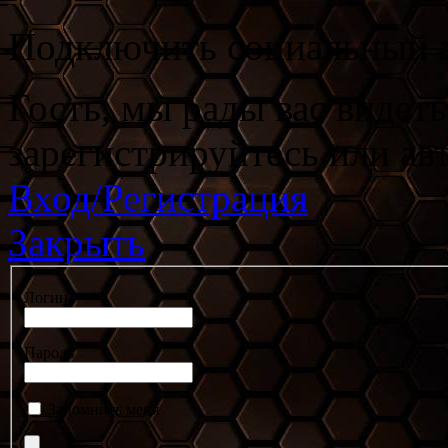
Подключить социальный а
Гость, мы рады вас видет
зарегистрируйтесь или ав
Вход/Регистрация
Закрыть
Логин
Пароль
Запомнить меня