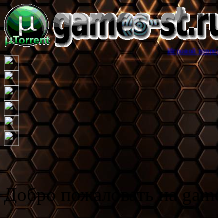
Игровой торрент трекер gam
Добро пожаловать на game