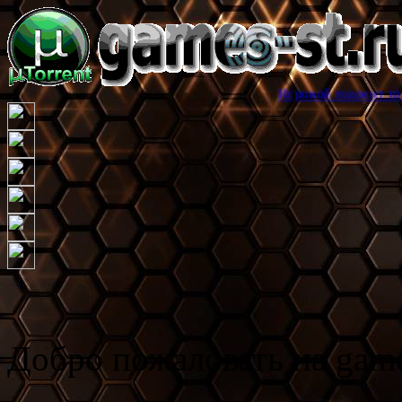
Игровой торрент трекер games-st
Добро пожаловать на game