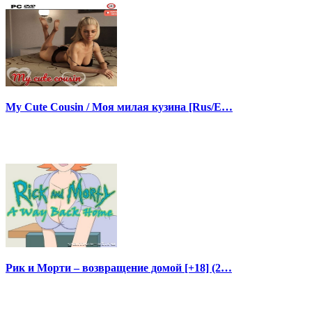
My Cute Cousin / Моя милая кузина [Rus/E…
Рик и Морти – возвращение домой [+18] (2…