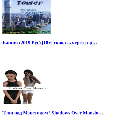
Башня (2019|Рус) [18+] скачать через тор…
Тени над Мэнстоком \ Shadows Over Mansto…