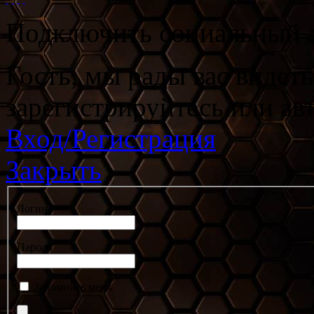
Подключить социальный а
Гость, мы рады вас видет
зарегистрируйтесь или ав
Вход/Регистрация
Закрыть
Логин
Пароль
Запомнить меня