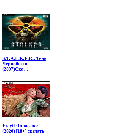
S.T.A.L.K.E.R.: Тень
Чернобыля
(2007)Ска…
Fragile Innocence
(2020) [18+] скачать