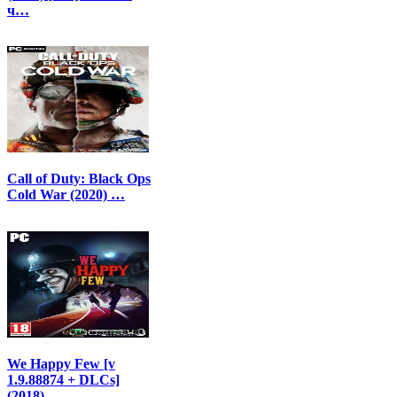
ч…
Call of Duty: Black Ops
Cold War (2020) …
We Happy Few [v
1.9.88874 + DLCs]
(2018)…