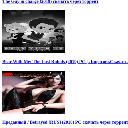
The Guy in charge (2019) скачать через торрент
Bear With Me: The Lost Robots (2019) PC | Лицензия.Скачат
Преданный / Betrayed [RUS] (2018) PC скачать через торрен