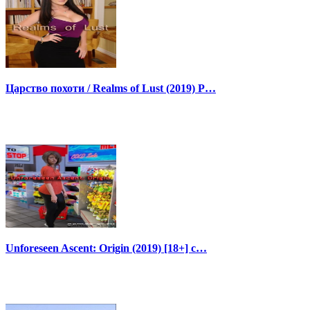
Царство похоти / Realms of Lust (2019) P…
Unforeseen Ascent: Origin (2019) [18+] с…