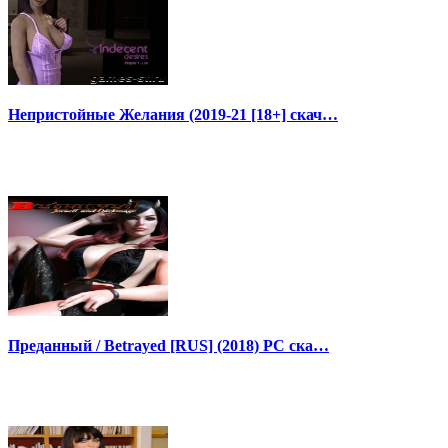
Непристойные Желания (2019-21 [18+] скач…
Преданный / Betrayed [RUS] (2018) PC ска…