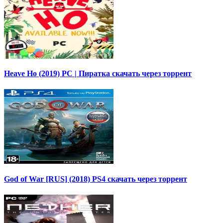
Heave Ho (2019) PC | Пиратка скачать через торрент
God of War [RUS] (2018) PS4 скачать через торрент