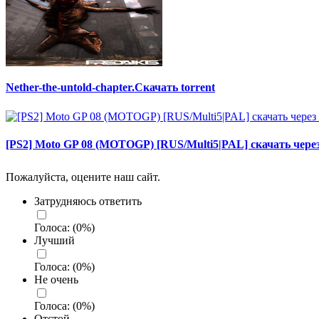
Nether-the-untold-chapter.Скачать torrent
[PS2] Moto GP 08 (MOTOGP) [RUS/Multi5|PAL] скачать чере
Пожалуйста, оцените наш сайт.
Затрудняюсь ответить
Голоса:
(
0
%)
Лучший
Голоса:
(
0
%)
Не очень
Голоса:
(
0
%)
Отстой