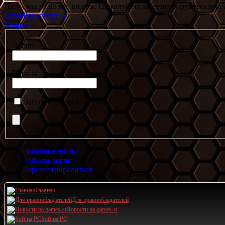
Гость, мы рады вас видеть. Пожалуйста зарегистрируйтесь или 
Вход/Регистрация
Закрыть
Логин
Пароль
Запомнить меня
Забыли пароль?
Забыли логин?
Зарегистрироваться
Главная
Для правообладателей
Новости на games-st
Soft на PC