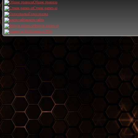
Общие правила
Стрим games-st
Голосовалка
карта сайта
Форум games-st
Games-st RSS
Сейчас один гость и ни одного зарегистрированного пользовате