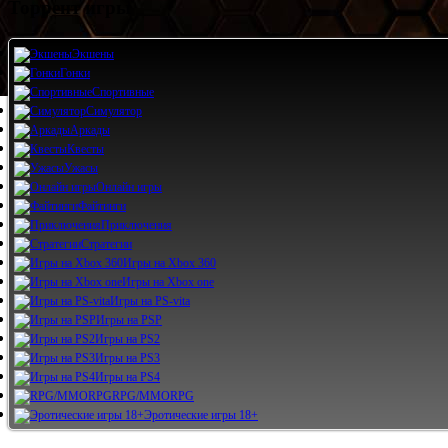
Торрент игры
Экшены
Гонки
Спортивные
Симулятор
Аркады
Квесты
Ужасы
Онлайн игры
Файтинги
Приключения
Стратегии
Игры на Xbox 360
Игры на Xbox one
Игры на PS-vita
Игры на PSP
Игры на PS2
Игры на PS3
Игры на PS4
RPG/MMORPG
Эротические игры 18+