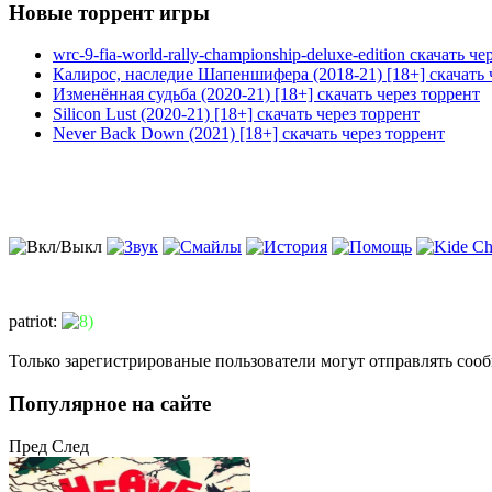
Новые торрент игры
wrc-9-fia-world-rally-championship-deluxe-edition скачать че
Калирос, наследие Шапеншифера (2018-21) [18+] скачать 
Изменённая судьба (2020-21) [18+] скачать через торрент
Silicon Lust (2020-21) [18+] скачать через торрент
Never Back Down (2021) [18+] скачать через торрент
patriot
:
Только зарегистрированые пользователи могут отправлять соо
Популярное на сайте
Пред
След