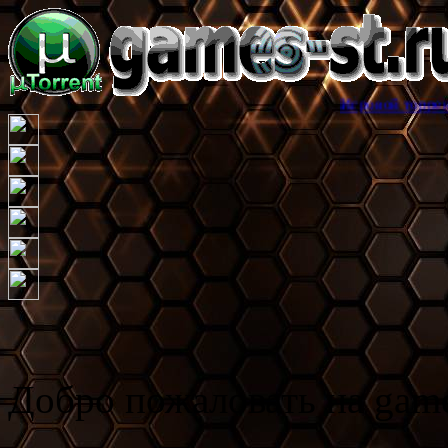
Игровой торрент трекер games
Добро пожаловать на game