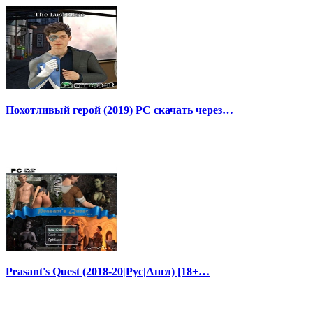
Похотливый герой (2019) PC скачать через…
Peasant's Quest (2018-20|Рус|Англ) [18+…