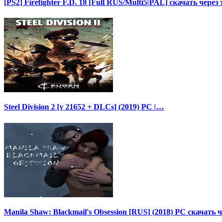
[PS2] Firefighter F.D. 18 [Full RUS/Multi5|PAL] скачать через
Steel Division 2 [v 21652 + DLCs] (2019) PC |…
Manila Shaw: Blackmail's Obsession [RUS] (2018) PC скачать 