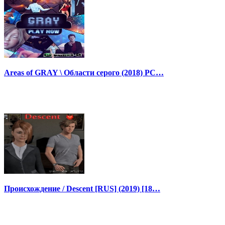
Areas of GRAY \ Области серого (2018) PC…
Происхождение / Descent [RUS] (2019) [18…