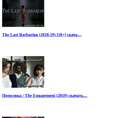
The Last Barbarian (2018-19) [18+] скача…
Помолвка / The Engagement (2019) скачать…