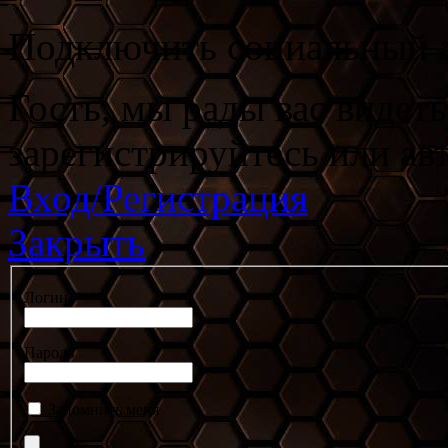
Подключить социальный а
Гость, мы рады вас видет
зарегистрируйтесь или ав
Вход/Регистрация
Закрыть
Логин
Пароль
Запомнить меня