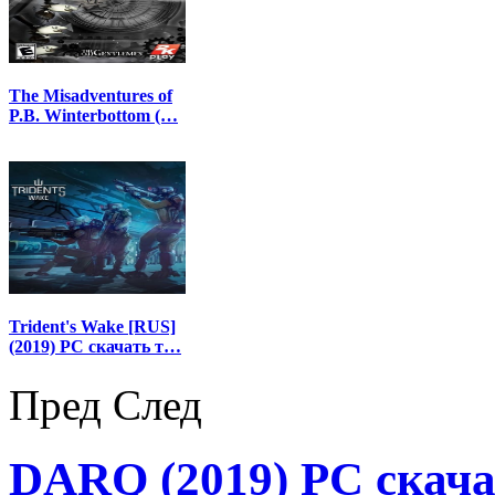
The Misadventures of
P.B. Winterbottom (…
Trident's Wake [RUS]
(2019) PC скачать т…
Пред
След
DARQ (2019) PC скачат