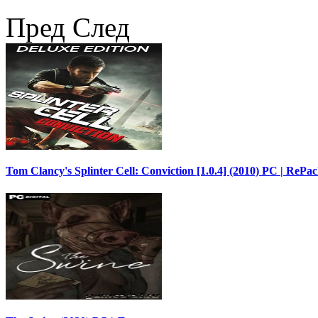
Пред
След
Tom Clancy's Splinter Cell: Conviction [1.0.4] (2010) PC | ReP