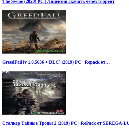
The Swine (2020) PC | Лицензия скачать через торрент
GreedFall [v 1.0.5636 + DLC] (2019) PC | Repack от…
Сталкер Тайные Тропы 2 (2019) PC | RePack от SEREGA-