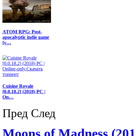
ATOM RPG: Post-
apocalyptic indie game
[v…
Cuisine Royale
[0.0.18.2] (2018) PC |
On…
Пред
След
Moons of Madness (201