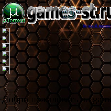
Игровой торрент трекер games
Добро пожаловать на game