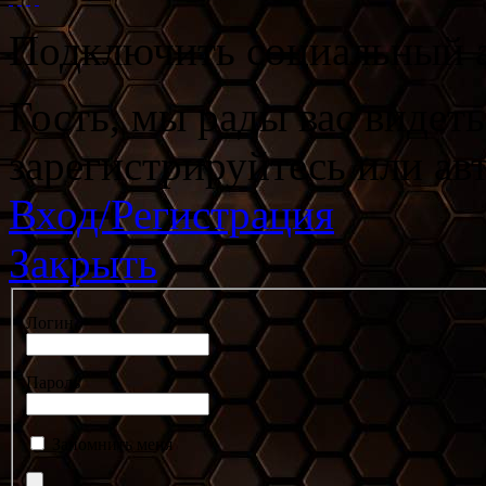
Подключить социальный а
Гость, мы рады вас видет
зарегистрируйтесь или ав
Вход/Регистрация
Закрыть
Логин
Пароль
Запомнить меня