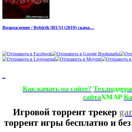
Возрождение / Rebirth [RUS] (2019) скача…
Как качать на сайте?
Тех.поддер
сайта
XMAP
Ка
Игровой торрент трекер
ga
торрент игры бесплатно и без