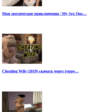
Мои эротические приключения \ My Sex Que…
Cheating Wife (2019) скачать через торре…