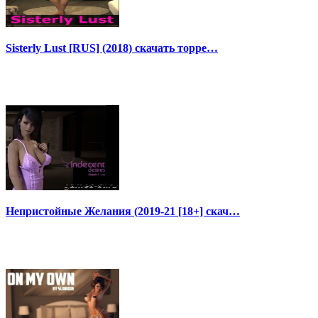
Sisterly Lust [RUS] (2018) скачать торре…
Непристойные Желания (2019-21 [18+] скач…