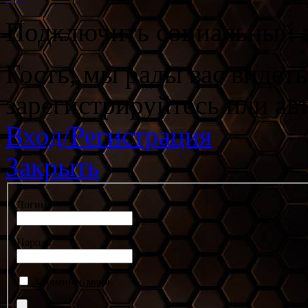
Подключить социальный а
Гость, мы рады вас видет
зарегистрируйтесь или ав
Вход/Регистрация
Закрыть
Логин
Пароль
Запомнить меня