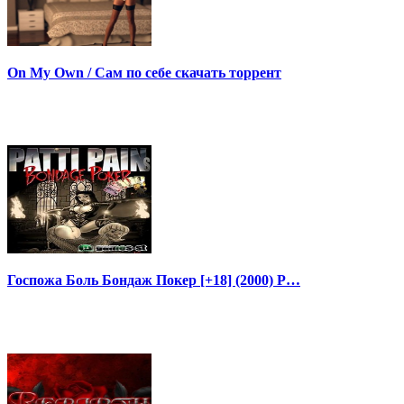
On My Own / Сам по себе скачать торрент
Госпожа Боль Бондаж Покер [+18] (2000) P…