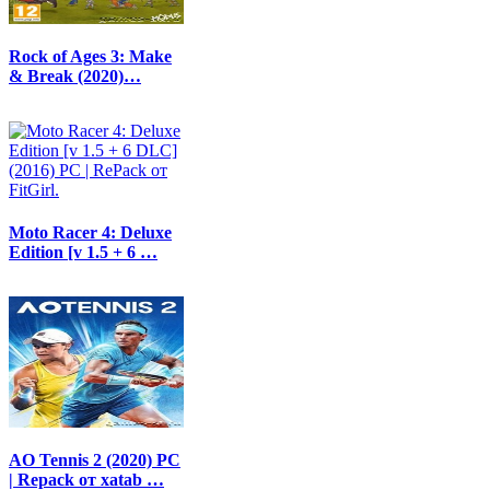
Rock of Ages 3: Make
& Break (2020)…
Moto Racer 4: Deluxe
Edition [v 1.5 + 6 …
AO Tennis 2 (2020) PC
| Repack от xatab …