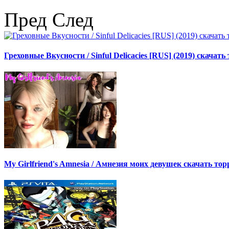
Пред
След
Греховные Вкусности / Sinful Delicacies [RUS] (2019) скачать
My Girlfriend's Amnesia / Амнезия моих девушек скачать тор