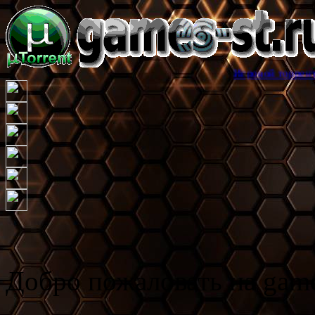
Игровой торрент трекер games
Добро пожаловать на game