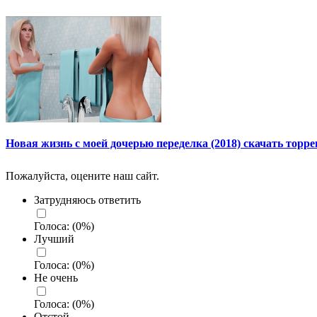
Новая жизнь с моей дочерью переделка (2018) скачать торре
Пожалуйста, оцените наш сайт.
Затрудняюсь ответить
Голоса:
(
0
%)
Лучший
Голоса:
(
0
%)
Не очень
Голоса:
(
0
%)
Отстой