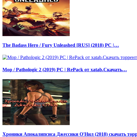
The Badass Hero / Fury Unleashed [RUS] (2018) PC |…
Мор / Pathologic 2 (2019) PC | RePack от xatab.Скачать…
Хроники Апокалипсиса Джессики О'Нил (2018) скачать тор