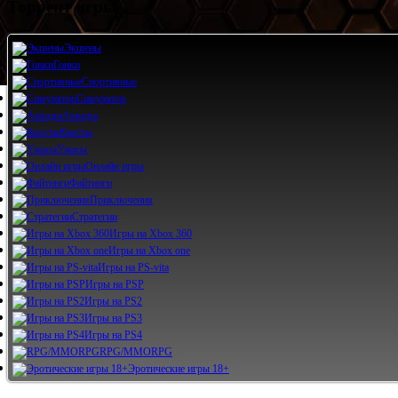
Торрент игры
Экшены
Гонки
Спортивные
Симулятор
Аркады
Квесты
Ужасы
Онлайн игры
Файтинги
Приключения
Стратегии
Игры на Xbox 360
Игры на Xbox one
Игры на PS-vita
Игры на PSP
Игры на PS2
Игры на PS3
Игры на PS4
RPG/MMORPG
Эротические игры 18+