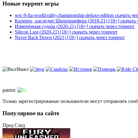
Новые торрент игры
wrc-9-fia-world-rally-championship-deluxe-edition скачать че
Калирос, наследие Шапеншифера (2018-21) [18+] скачать 
Изменённая судьба (2020-21) [18+] скачать через торрент
Silicon Lust (2020-21) [18+] скачать через торрент
Never Back Down (2021) [18+] скачать через торрент
patriot
:
Только зарегистрированые пользователи могут отправлять соо
Популярное на сайте
Пред
След