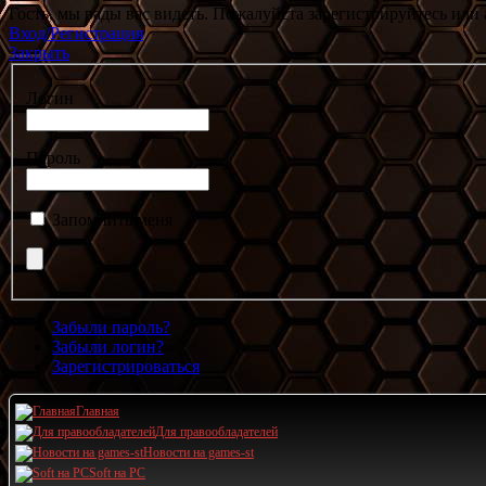
Гость, мы рады вас видеть. Пожалуйста зарегистрируйтесь или 
Вход/Регистрация
Закрыть
Логин
Пароль
Запомнить меня
Забыли пароль?
Забыли логин?
Зарегистрироваться
Главная
Для правообладателей
Новости на games-st
Soft на PC