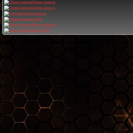
Общие правила
Стрим games-st
Голосовалка
карта сайта
Форум games-st
Games-st RSS
Сейчас 149 гостей и ни одного зарегистрированного пользовате