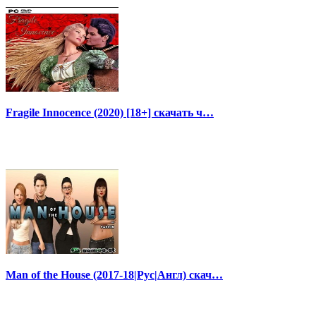
Fragile Innocence (2020) [18+] скачать ч…
Man of the House (2017-18|Рус|Англ) скач…