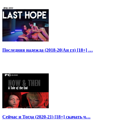
Последняя надежда (2018-20|Ан гл) [18+] …
Сейчас и Тогда (2020-21) [18+] скачать ч…