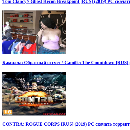
Tom Clancy’s Ghost Recon Breakpoint [RUS] (2019) PC скачат
Камилла: Обратный отсчет \ Camille: The Countdown [RUS] 
CONTRA: ROGUE CORPS [RUS] (2019) PC скачать торрент