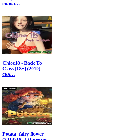
скача…
Chloe18 - Back To
Class [18+] (2019)
ска…
Potata: fairy flower
(2019) PC | Лицензи…