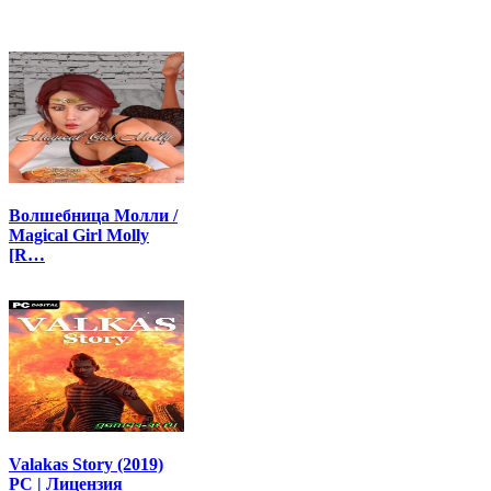
Волшебница Молли /
Magical Girl Molly
[R…
Valakas Story (2019)
PC | Лицензия