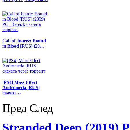
Call of Juarez: Bound
in Blood [RUS] (20…
[PS4] Mass Effect
Andromeda [RUS]
скачат…
Пред
След
Stranded Deep (2019) 