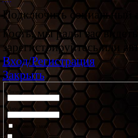
Подключить социальный а
Гость, мы рады вас видет
зарегистрируйтесь или ав
Вход/Регистрация
Закрыть
Логин
Пароль
Запомнить меня