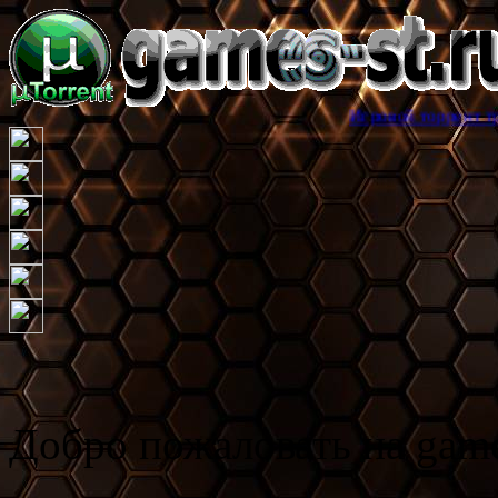
Игровой торрент трекер games-st
Добро пожаловать на game