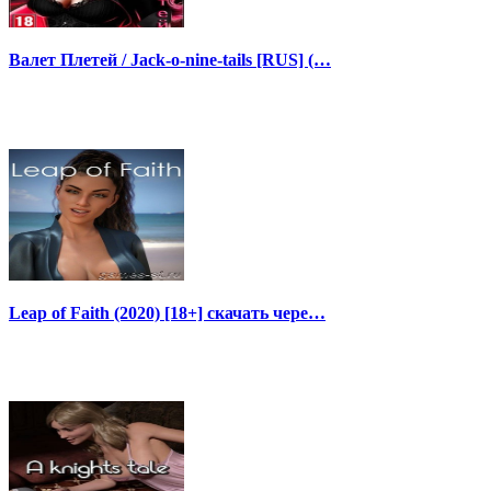
Валет Плетей / Jack-o-nine-tails [RUS] (…
Leap of Faith (2020) [18+] скачать чере…