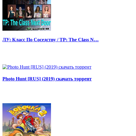
ЛУ: Класс По Соседству / TP: The Class N…
Photo Hunt [RUS] (2019) скачать торрент