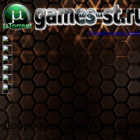
Игровой торрент трекер games-st.ru,
Добро пожаловать на game