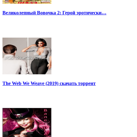
Великолепный Вовочка 2: Герой эротически…
The Web We Weave (2019) скачать торрент