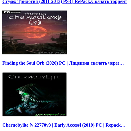
Crysis: Трилогия (2011-2013) PS3 | RePack.Скачать торрент
Finding the Soul Orb (2020) PC | Лицензия скачать через…
Chernobylite [v 22770v3 | Early Access] (2019) PC | Repack…