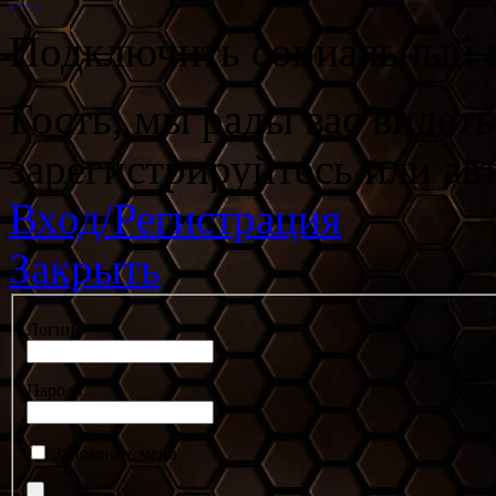
Подключить социальный а
Гость, мы рады вас видет
зарегистрируйтесь или ав
Вход/Регистрация
Закрыть
Логин
Пароль
Запомнить меня