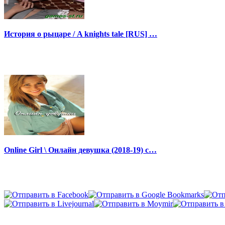
История о рыцаре / A knights tale [RUS] …
Online Girl \ Онлайн девушка (2018-19) с…