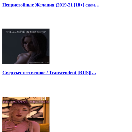
Непристойные Желания (2019-21 [18+] скач…
Сверхъестественное / Transcendent [RUS][…