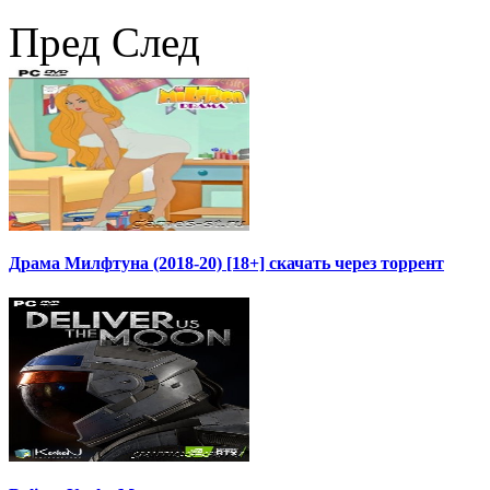
Пред
След
Драма Милфтуна (2018-20) [18+] скачать через торрент