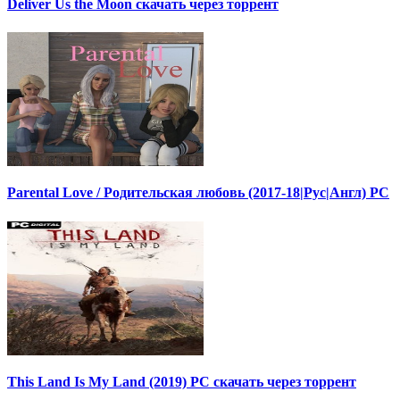
Deliver Us the Moon скачать через торрент
Parental Love / Родительская любовь (2017-18|Рус|Англ) PC
This Land Is My Land (2019) PC скачать через торрент