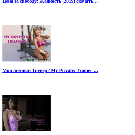
Цена за свободу: Жадность (2019) скачать…
Мой личный Тренер / My Private: Trainer …