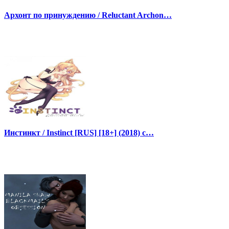
Архонт по принуждению / Reluctant Archon…
Инстинкт / Instinct [RUS] [18+] (2018) с…