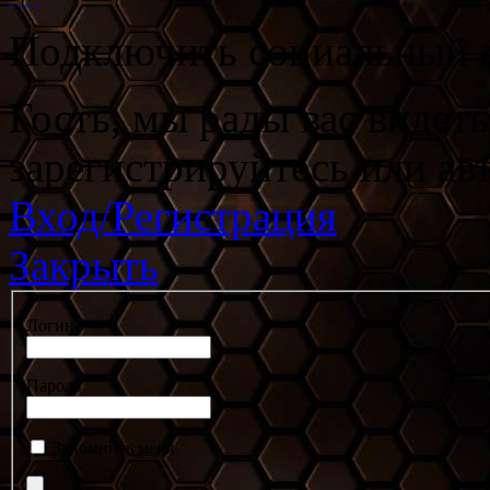
Подключить социальный а
Гость, мы рады вас видет
зарегистрируйтесь или ав
Вход/Регистрация
Закрыть
Логин
Пароль
Запомнить меня