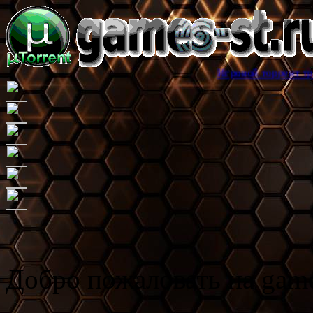
Игровой торрент трекер games-st
Добро пожаловать на game