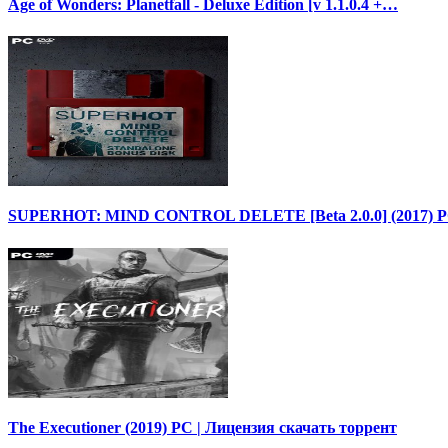
Age of Wonders: Planetfall - Deluxe Edition [v 1.1.0.4 +…
SUPERHOT: MIND CONTROL DELETE [Beta 2.0.0] (2017) P
The Executioner (2019) PC | Лицензия скачать торрент