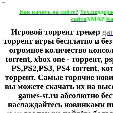
Как качать на сайте?
Тех.поддер
сайта
XMAP
Ка
Игровой торрент трекер
ga
торрент игры бесплатно и без
огромное количество консол
torrent, xbox one - торрент, p
PS,PS2,PS3, PS4-torrent, к
торрент. Самые горячие нови
вы можете скачать их на выс
games-st.ru абсолютно бе
наслаждайтесь новинками и