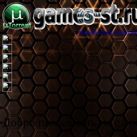
Игровой торрент трекер games-st.ru, зд
Добро пожаловать на game