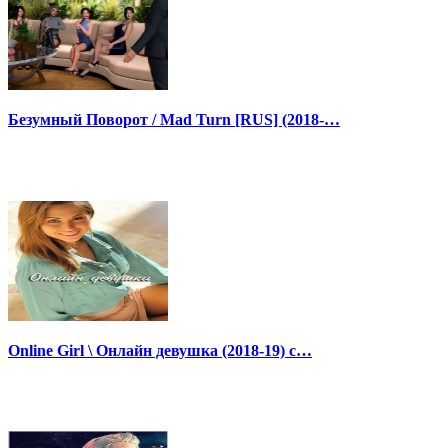
Безумный Поворот / Mad Turn [RUS] (2018-…
Online Girl \ Онлайн девушка (2018-19) с…