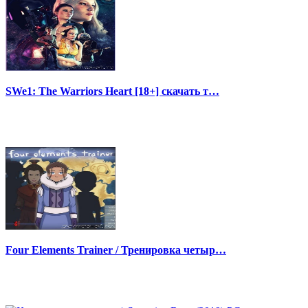
SWe1: The Warriors Heart [18+] скачать т…
Four Elements Trainer / Тренировка четыр…