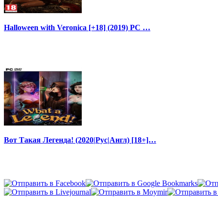
Halloween with Veronica [+18] (2019) PC …
Вот Такая Легенда! (2020|Рус|Англ) [18+]…