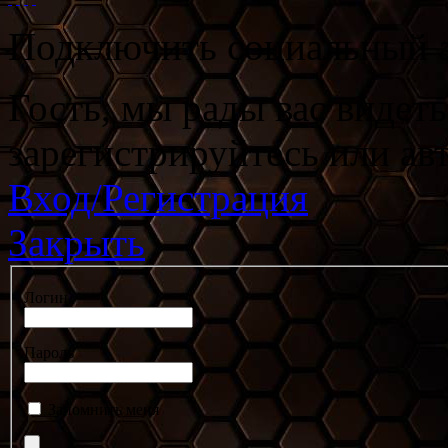
Подключить социальный а
Гость, мы рады вас видет
зарегистрируйтесь или ав
Вход/Регистрация
Закрыть
Логин
Пароль
Запомнить меня