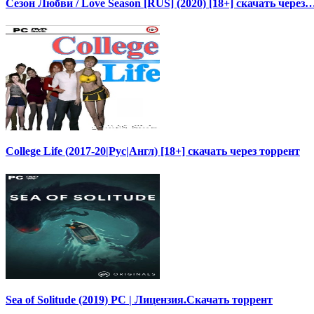
Сезон Любви / Love Season [RUS] (2020) [18+] скачать через
College Life (2017-20|Рус|Англ) [18+] скачать через торрент
Sea of Solitude (2019) PC | Лицензия.Скачать торрент