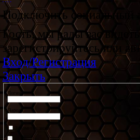
Подключить социальный а
Гость, мы рады вас видет
зарегистрируйтесь или ав
Вход/Регистрация
Закрыть
Логин
Пароль
Запомнить меня