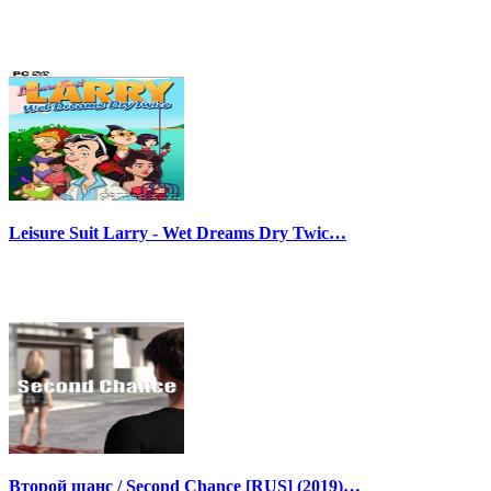
Leisure Suit Larry - Wet Dreams Dry Twic…
Второй шанс / Second Chance [RUS] (2019)…