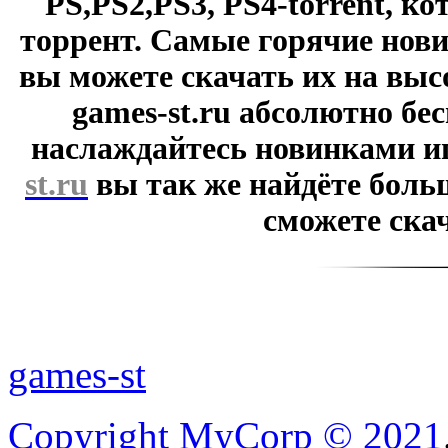
PS,PS2,PS3, PS4-torrent, к
торрент. Самые горячие нови
вы можете скачать их на выс
games-st.ru абсолютно бе
наслаждайтесь новинками и
st.ru
вы так же найдёте боль
сможете скач
games-st
Copyright MyCorp © 2021