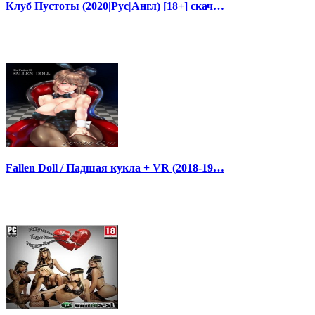
Клуб Пустоты (2020|Рус|Англ) [18+] скач…
Fallen Doll / Падшая кукла + VR (2018-19…