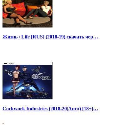
Жизнь \ Life [RUS] (2018-19) скачать чер…
Cockwork Industries (2018-20|Англ) [18+]…