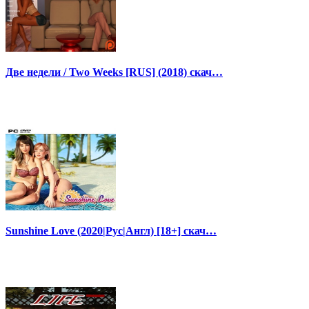
Две недели / Two Weeks [RUS] (2018) скач…
Sunshine Love (2020|Рус|Англ) [18+] скач…