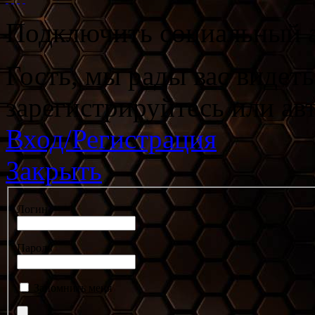
Подключить социальный а
Гость, мы рады вас видет
зарегистрируйтесь или ав
Вход/Регистрация
Закрыть
Логин
Пароль
Запомнить меня