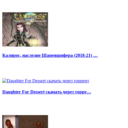
Калирос, наследие Шапеншифера (2018-21) …
Daughter For Dessert скачать через торре…