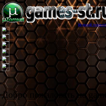
Игровой торрент трекер games
Добро пожаловать на game