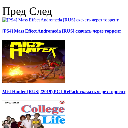
Пред
След
[PS4] Mass Effect Andromeda [RUS] скачать через торрент
Mist Hunter [RUS] (2019) PC | RePack скачать через торрент