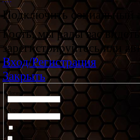
Подключить социальный а
Гость, мы рады вас видет
зарегистрируйтесь или ав
Вход/Регистрация
Закрыть
Логин
Пароль
Запомнить меня