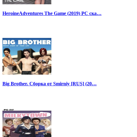
HeroineAdventures The Game (2019) PC ска…
Big Brother. Сборка от Smirniy [RUS] (20…