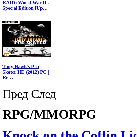
RAID: World War II -
Special Edition [Up…
Tony Hawk's Pro
Skater HD (2012) PC |
Re…
Пред
След
RPG/MMORPG
Knock on the Coffin Lid 