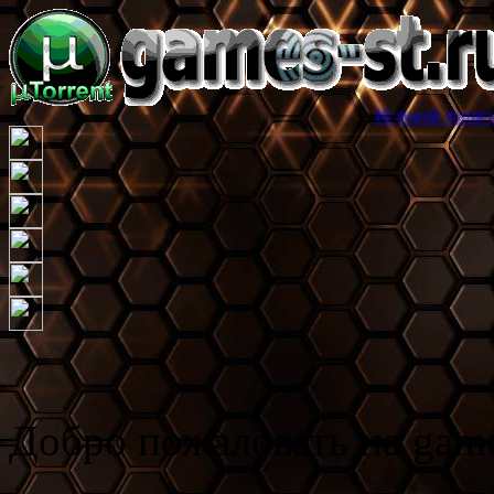
Игровой торрент трекер game
Добро пожаловать на game