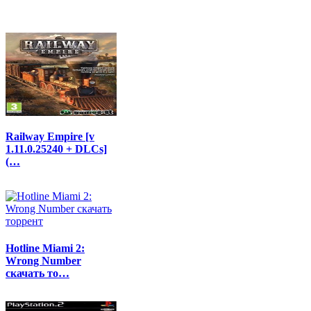
Railway Empire [v
1.11.0.25240 + DLCs]
(…
Hotline Miami 2:
Wrong Number
скачать то…