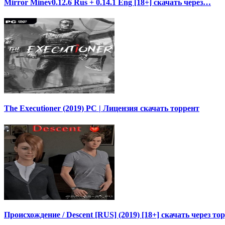
Mirror Minev0.12.6 Rus + 0.14.1 Eng [18+] скачать через…
The Executioner (2019) PC | Лицензия скачать торрент
Происхождение / Descent [RUS] (2019) [18+] скачать через то