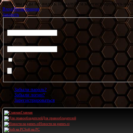
Гость, мы рады вас видеть. Пожалуйста зарегистрируйтесь или 
Вход/Регистрация
Закрыть
Логин
Пароль
Запомнить меня
Забыли пароль?
Забыли логин?
Зарегистрироваться
Главная
Для правообладателей
Новости на games-st
Soft на PC