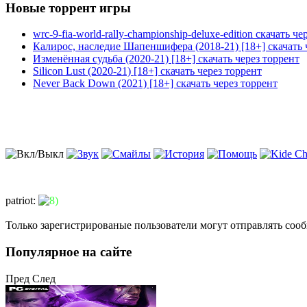
Новые торрент игры
wrc-9-fia-world-rally-championship-deluxe-edition скачать че
Калирос, наследие Шапеншифера (2018-21) [18+] скачать 
Изменённая судьба (2020-21) [18+] скачать через торрент
Silicon Lust (2020-21) [18+] скачать через торрент
Never Back Down (2021) [18+] скачать через торрент
patriot
:
Только зарегистрированые пользователи могут отправлять соо
Популярное на сайте
Пред
След