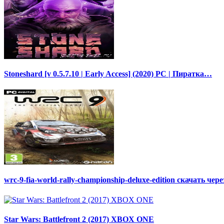
Stoneshard [v 0.5.7.10 | Early Access] (2020) PC | Пиратка…
wrc-9-fia-world-rally-championship-deluxe-edition скачать чер
Star Wars: Battlefront 2 (2017) XBOX ONE