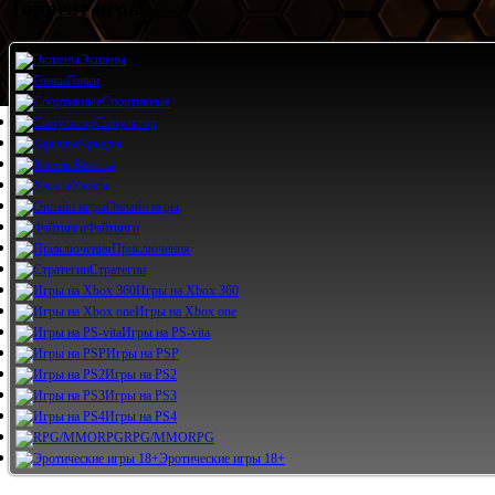
Торрент игры
Экшены
Гонки
Спортивные
Симулятор
Аркады
Квесты
Ужасы
Онлайн игры
Файтинги
Приключения
Стратегии
Игры на Xbox 360
Игры на Xbox one
Игры на PS-vita
Игры на PSP
Игры на PS2
Игры на PS3
Игры на PS4
RPG/MMORPG
Эротические игры 18+