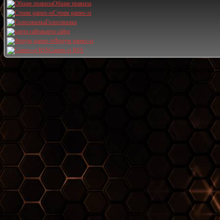
Общие правила
Стрим games-st
Голосовалка
карта сайта
Форум games-st
Games-st RSS
Сейчас 167 гостей и ни одного зарегистрированного пользовате