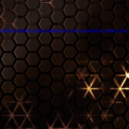
 трекер games-st.ru, здесь вы можете скачать торрент игры бес