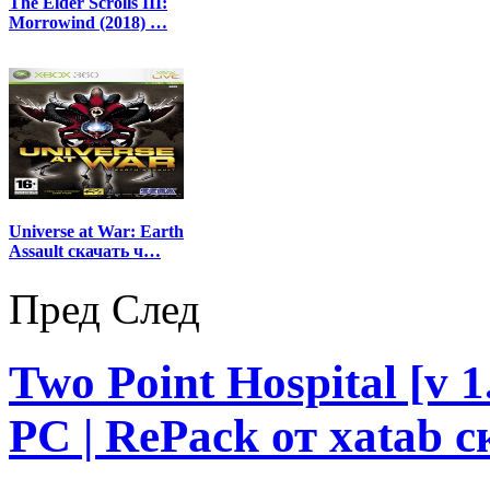
The Elder Scrolls III:
Morrowind (2018) …
Universe at War: Earth
Assault скачать ч…
Пред
След
Two Point Hospital [v 
PC | RePack от xatab с