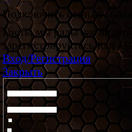
Подключить социальный а
Гость, мы рады вас видет
зарегистрируйтесь или ав
Вход/Регистрация
Закрыть
Логин
Пароль
Запомнить меня