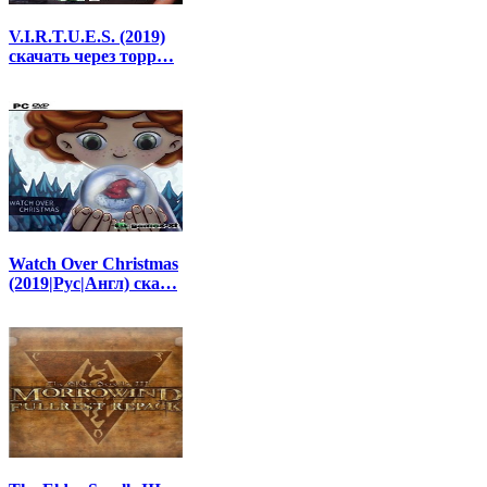
V.I.R.T.U.E.S. (2019)
скачать через торр…
Watch Over Christmas
(2019|Рус|Англ) ска…