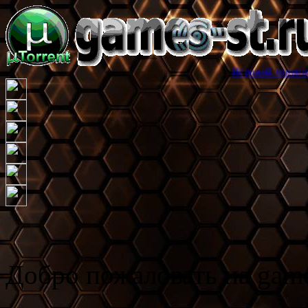
Игровой торрент трекер games
Добро пожаловать на game