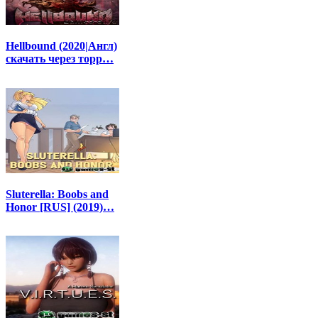
Hellbound (2020|Англ)
скачать через торр…
Sluterella: Boobs and
Honor [RUS] (2019)…