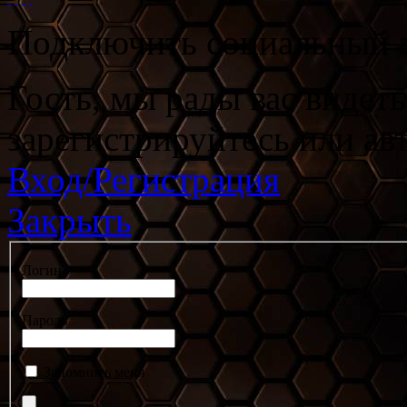
Подключить социальный а
Гость, мы рады вас видет
зарегистрируйтесь или ав
Вход/Регистрация
Закрыть
Логин
Пароль
Запомнить меня