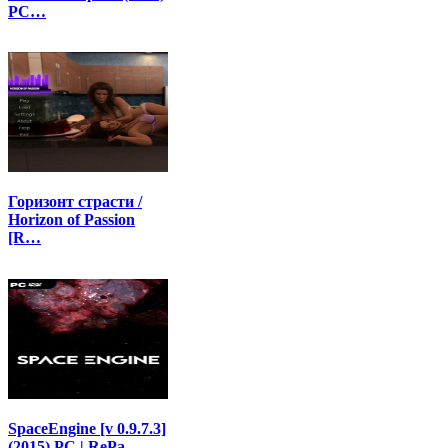
PC…
Горизонт страсти /
Horizon of Passion
[R…
SpaceEngine [v 0.9.7.3]
(2015) PC | RePa…