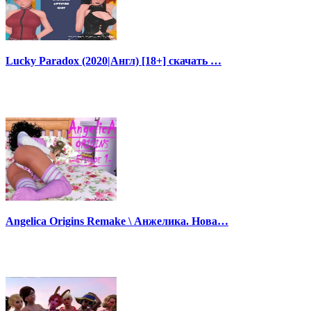
Lucky Paradox (2020|Англ) [18+] скачать …
Angelica Origins Remake \ Анжелика. Нова…