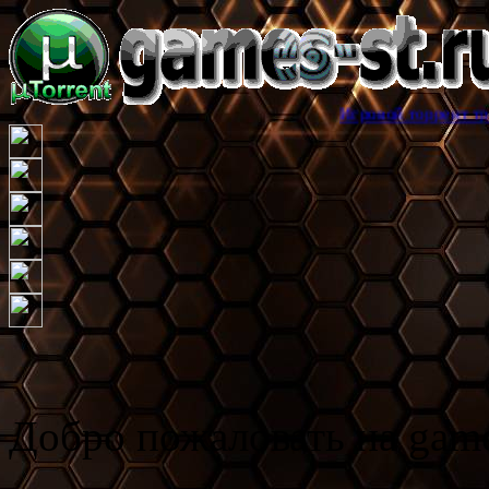
Игровой торрент трекер games-st.
Добро пожаловать на game