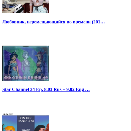
Любовник, перемещающийся во времени (201…
Star Channel 34 Ep. 8.03 Rus + 9.02 Eng …