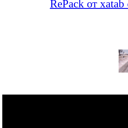
RePack от xatab 