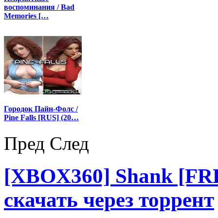
воспоминания / Bad
Memories […
Городок Пайн-Фолс /
Pine Falls [RUS] (20…
Пред
След
[XBOX360] Shank [F
скачать через торрент