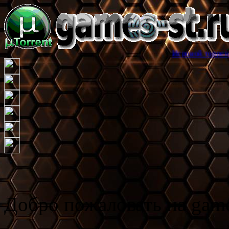
Игровой торрент трекер game
Добро пожаловать на game