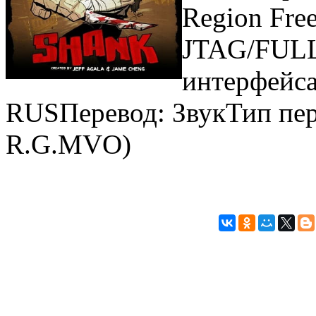
Region Fre
JTAG/FULL
интерфейса
RUSПеревод: ЗвукТип пере
R.G.MVO)