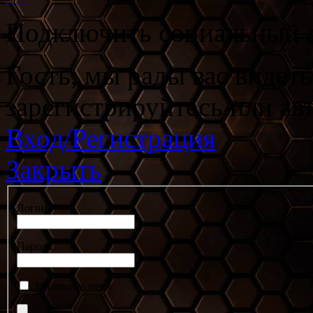
Подключить социальный а
Гость, мы рады вас видет
зарегистрируйтесь или ав
Вход/Регистрация
Закрыть
Логин
Пароль
Запомнить меня