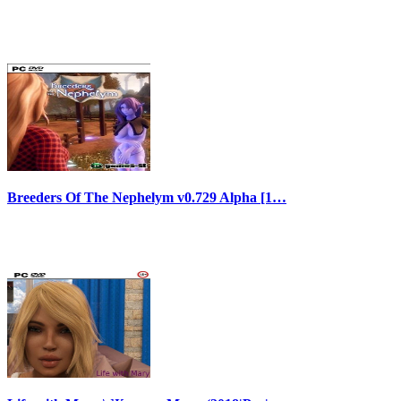
Breeders Of The Nephelym v0.729 Alpha [1…