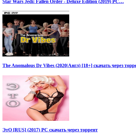
Star Wars Jedi: Fallen Order - Deluxe Edition (2019) PC…
The Anomalous Dr Vibes (2020|Англ) [18+] скачать через торр
ЭтО [RUS] (2017) PC скачать через торрент