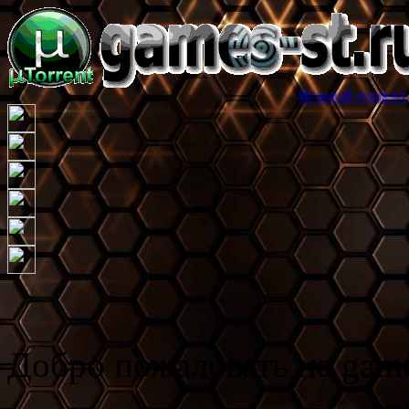
Игровой торрент трекер gam
Добро пожаловать на game