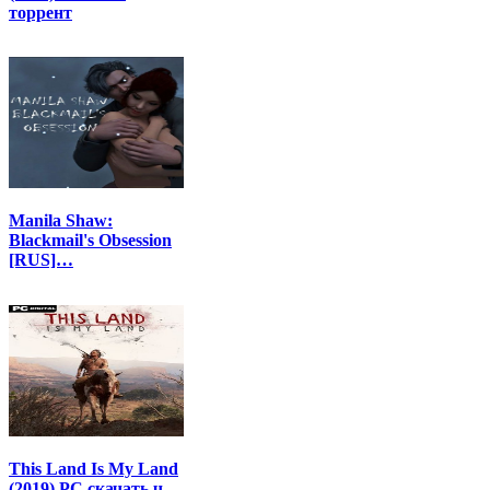
торрент
Manila Shaw:
Blackmail's Obsession
[RUS]…
This Land Is My Land
(2019) PC скачать ч…