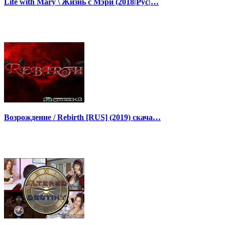
Life with Mary \ Жизнь с Мэри (2018|Рус|…
Возрождение / Rebirth [RUS] (2019) скача…