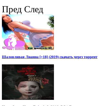
Пред
След
Шаловливая Лианна [+18] (2019) скачать через торрент