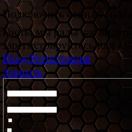
Подключить социальный а
Гость, мы рады вас видет
зарегистрируйтесь или ав
Вход/Регистрация
Закрыть
Логин
Пароль
Запомнить меня