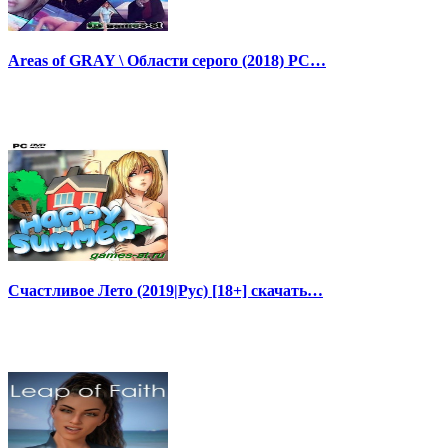
Areas of GRAY \ Области серого (2018) PC…
Счастливое Лето (2019|Рус) [18+] скачать…