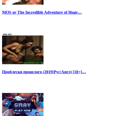
MOS or The Incredible Adventure of Huge…
Проблески прошлого (2019|Рус|Англ) [18+]…