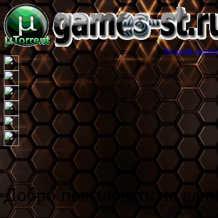
Игровой торрент трекер games
Добро пожаловать на game