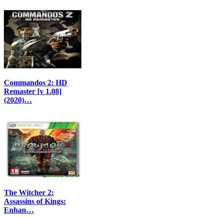
Commandos 2: HD
Remaster [v 1.08]
(2020)…
The Witcher 2:
Assassins of Kings:
Enhan…