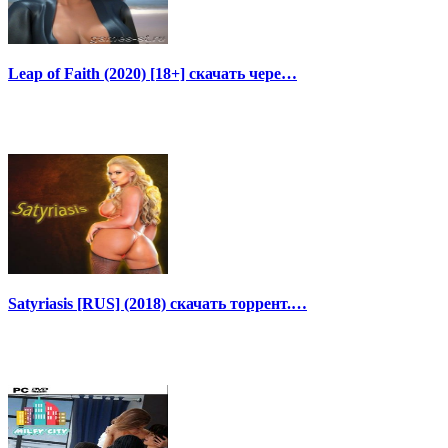
Leap of Faith (2020) [18+] скачать чере…
Satyriasis [RUS] (2018) скачать торрент.…