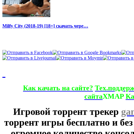
Milfy City (2018-19) [18+] скачать чере…
Как качать на сайте?
Тех.поддер
сайта
XMAP
Ка
Игровой торрент трекер
ga
торрент игры бесплатно и без
огромное количество консол