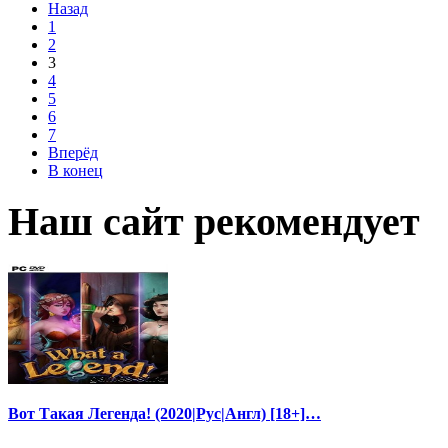
Назад
1
2
3
4
5
6
7
Вперёд
В конец
Наш сайт рекомендует
Вот Такая Легенда! (2020|Рус|Англ) [18+]…