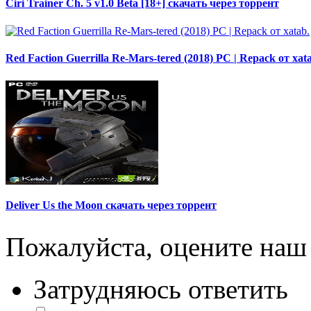
Ciri Trainer Ch. 5 v1.0 Beta [18+] скачать через торрент
Red Faction Guerrilla Re-Mars-tered (2018) PC | Repack от xat
Deliver Us the Moon скачать через торрент
Пожалуйста, оцените наш 
Затрудняюсь ответить