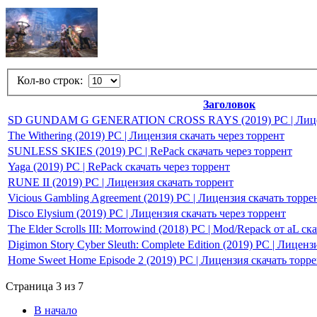
Кол-во строк:
Заголовок
SD GUNDAM G GENERATION CROSS RAYS (2019) PC | Лицензи
The Withering (2019) PC | Лицензия скачать через торрент
SUNLESS SKIES (2019) PC | RePack скачать через торрент
Yaga (2019) PC | RePack скачать через торрент
RUNE II (2019) PC | Лицензия скачать торрент
Vicious Gambling Agreement (2019) PC | Лицензия скачать торре
Disco Elysium (2019) PC | Лицензия скачать через торрент
The Elder Scrolls III: Morrowind (2018) РС | Mod/Repack от aL ск
Digimon Story Cyber Sleuth: Complete Edition (2019) PC | Лиценз
Home Sweet Home Episode 2 (2019) PC | Лицензия скачать торр
Страница 3 из 7
В начало