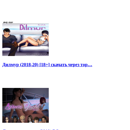
Дилмур (2018-20) [18+] скачать через тор…