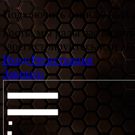
Подключить социальный а
Гость, мы рады вас видет
зарегистрируйтесь или ав
Вход/Регистрация
Закрыть
Логин
Пароль
Запомнить меня