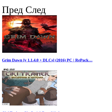
Пред
След
Grim Dawn [v 1.1.4.0 + DLCs] (2016) PC | RePack…