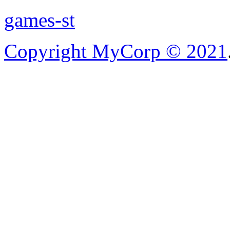
games-st
Copyright MyCorp © 2021